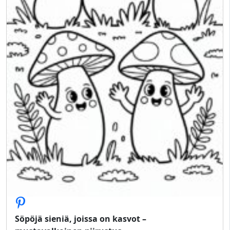
Söpöjä sieniä, joissa on kasvot –