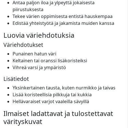
Antaa paljon iloa ja ylpeyttä jokaisesta
piirustuksesta
Tekee värien oppimisesta entistä hauskempaa
Edistää yhteistyötä ja jakamista muiden kanssa
Luovia väriehdotuksia
Väriehdotukset
Punainen hatun väri
Keltainen tai oranssi lisäkoristeiksi
Vihreä varsi ja ympäristö
Lisätiedot
Yksinkertainen tausta, kuten nurmikko ja taivas
Lisää koristeellisia pilkkuja tai kukkia
Hellävaraiset varjot vaaleilla sävyillä
Ilmaiset ladattavat ja tulostettavat
värityskuvat