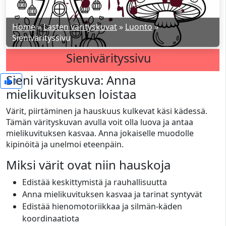
Home
»
Lasten värityskuvat
»
Luonto
»
Sienivärityssivu
Sienivärityssivu
Sieni värityskuva: Anna
1
mielikuvituksen loistaa
Värit, piirtäminen ja hauskuus kulkevat käsi kädessä.
Tämän värityskuvan avulla voit olla luova ja antaa
mielikuvituksen kasvaa. Anna jokaiselle muodolle
kipinöitä ja unelmoi eteenpäin.
Miksi värit ovat niin hauskoja
Edistää keskittymistä ja rauhallisuutta
Anna mielikuvituksen kasvaa ja tarinat syntyvät
Edistää hienomotoriikkaa ja silmän-käden
koordinaatiota