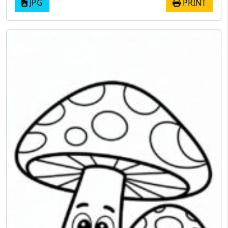
JPG
PRINT