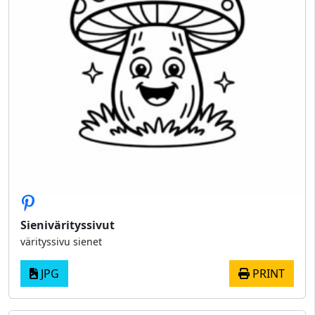
Sienivärityssivut
värityssivu sienet
JPG
PRINT