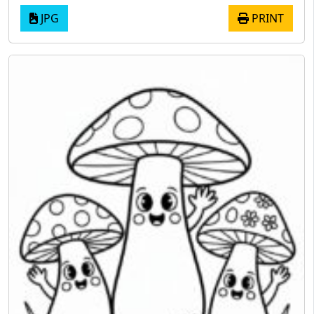
JPG
PRINT