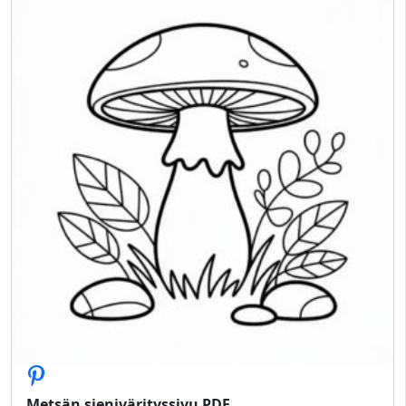
Metsän sienivärityssivu PDF