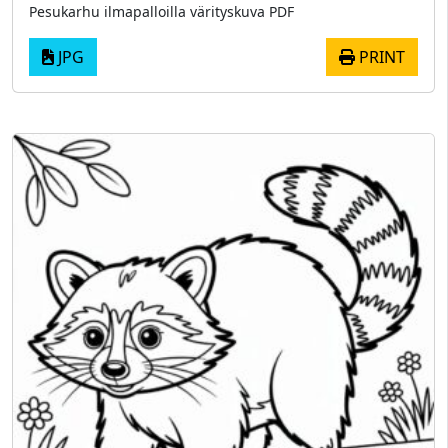
Pesukarhu ilmapalloilla värityskuva PDF
JPG
PRINT