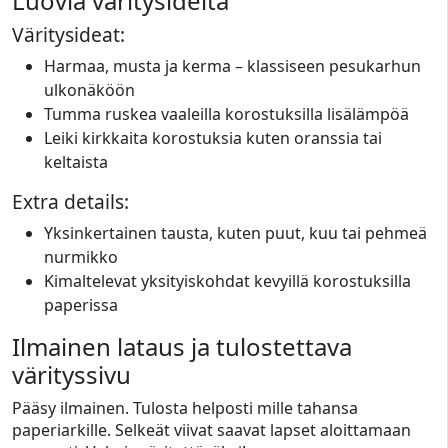
Luovia väritysideita
Väritysideat:
Harmaa, musta ja kerma – klassiseen pesukarhun
ulkonäköön
Tumma ruskea vaaleilla korostuksilla lisälämpöä
Leiki kirkkaita korostuksia kuten oranssia tai
keltaista
Extra details:
Yksinkertainen tausta, kuten puut, kuu tai pehmeä
nurmikko
Kimaltelevat yksityiskohdat kevyillä korostuksilla
paperissa
Ilmainen lataus ja tulostettava
värityssivu
Pääsy ilmainen. Tulosta helposti mille tahansa
paperiarkille. Selkeät viivat saavat lapset aloittamaan