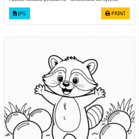
JPG
PRINT