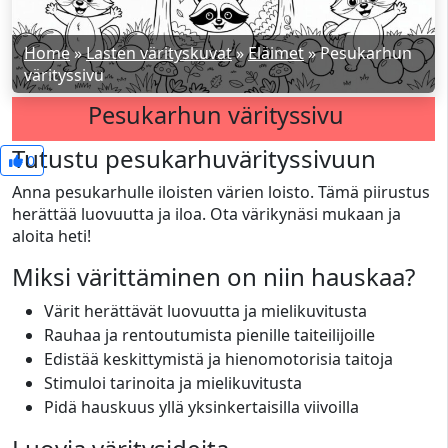
Home
»
Lasten värityskuvat
»
Eläimet
»
Pesukarhun
värityssivu
Pesukarhun värityssivu
Tutustu pesukarhuvärityssivuun
0
Anna pesukarhulle iloisten värien loisto. Tämä piirustus
herättää luovuutta ja iloa. Ota värikynäsi mukaan ja
aloita heti!
Miksi värittäminen on niin hauskaa?
Värit herättävät luovuutta ja mielikuvitusta
Rauhaa ja rentoutumista pienille taiteilijoille
Edistää keskittymistä ja hienomotorisia taitoja
Stimuloi tarinoita ja mielikuvitusta
Pidä hauskuus yllä yksinkertaisilla viivoilla