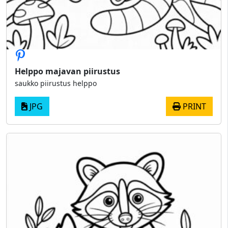
Helppo majavan piirustus
saukko piirustus helppo
JPG
PRINT