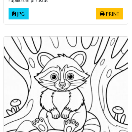
supikoiran piirustus
JPG
PRINT