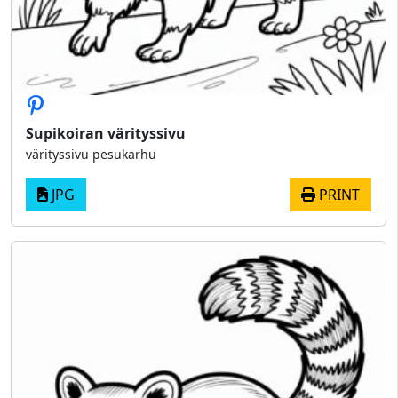
Supikoiran värityssivu
värityssivu pesukarhu
JPG
PRINT