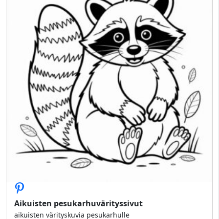
Aikuisten pesukarhuvärityssivut
aikuisten värityskuvia pesukarhulle