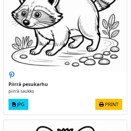
Piirrä pesukarhu
piirrä saukko
JPG
PRINT