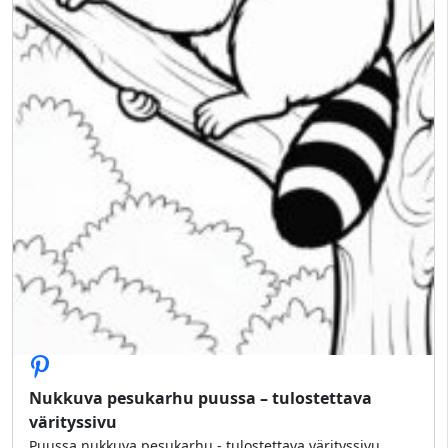
Nukkuva pesukarhu puussa – tulostettava
värityssivu
Puussa nukkuva pesukarhu - tulostettava värityssivu