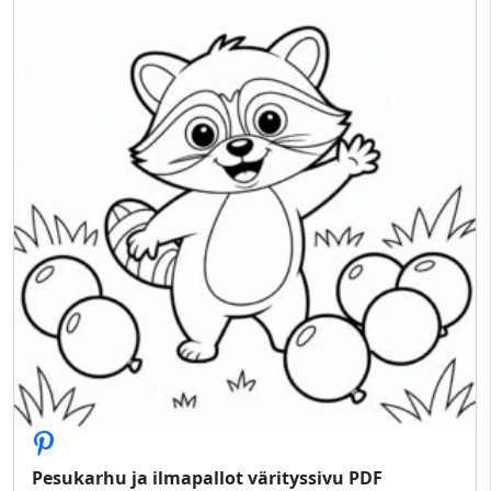
Pesukarhu ja ilmapallot värityssivu PDF