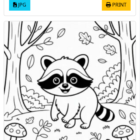
JPG
PRINT