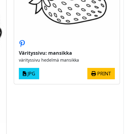
Värityssivu: mansikka
värityssivu hedelmä mansikka
JPG
PRINT