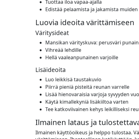
Tuottaa iloa vapaa-ajalla
Edistää pelaamista ja jakamista muiden
Luovia ideoita värittämiseen
Väritysideat
Mansikan värityskuva: perusväri punai
Vihreää lehdille
Hellä vaaleanpunainen varjoille
Lisäideoita
Luo leikkisä taustakuvio
Piirrä pieniä pisteitä reunan varrelle
Lisää hienovaraisia varjoja syvyyden vuo
Käytä kimallekyniä lisäkiiltoa varten
Tee katkoviivainen kehys leikilliseksi re
Ilmainen lataus ja tulostettav
Ilmainen käyttöoikeus ja helppo tulostaa. Vär