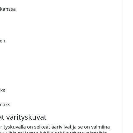
 kanssa
nen
ksi
unaksi
at värityskuvat
ityskuvalla on selkeät ääriviivat ja se on valmiina