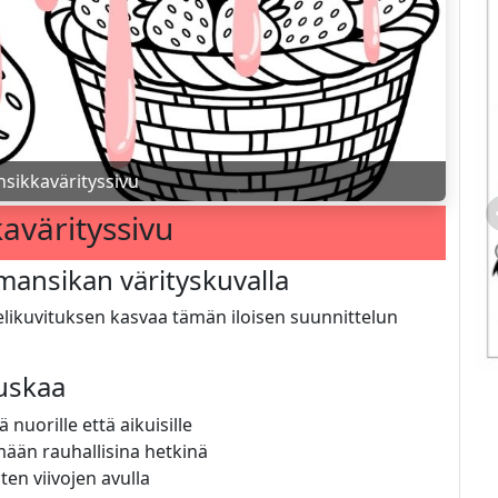
sikkavärityssivu
avärityssivu
mansikan värityskuvalla
ielikuvituksen kasvaa tämän iloisen suunnittelun
auskaa
 nuorille että aikuisille
mään rauhallisina hetkinä
en viivojen avulla