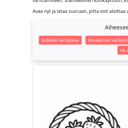
värittämiseen. Ihanteellinen kotikäyttöön, ko
Avaa nyt ja lataa suoraan, jotta voit aloittaa
Aiheeseen
Viidakon värityssivu
Pesukarhun värityss
Ne Z