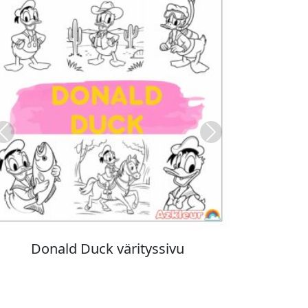
Previous
Next
Stitch värityskuva