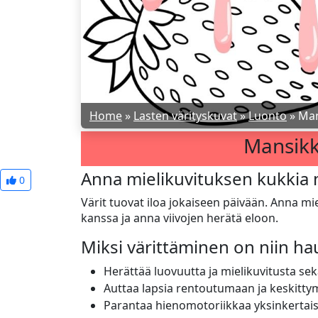
Home
»
Lasten värityskuvat
»
Luonto
»
Man
Mansikk
Anna mielikuvituksen kukkia 
0
Värit tuovat iloa jokaiseen päivään. Anna m
kanssa ja anna viivojen herätä eloon.
Miksi värittäminen on niin h
Herättää luovuutta ja mielikuvitusta sekä
Auttaa lapsia rentoutumaan ja keskitty
Parantaa hienomotoriikkaa yksinkertaist