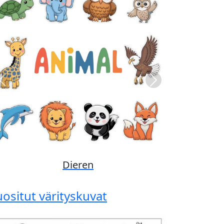
Previous
Next
Disney
uositut värityskuvat