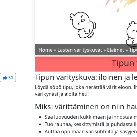
Home
»
Lasten värityskuvat
»
Eläimet
»
Tip
Tipun 
Tipun värityskuva: iloinen ja l
30
Löydä söpö tipu, joka herättää värit eloon. Ihan
värikynäsi ja aloita heti!
Miksi värittäminen on niin h
Saa luovuuden kukkimaan ja innostaa mi
Tuo rauhaa, keskittymistä ja puhdasta ilo
Auttaa oppimaan värisuhteita ja sävyjen