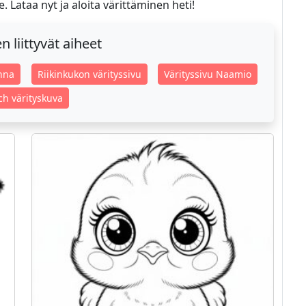
. Lataa nyt ja aloita värittäminen heti!
 liittyvät aiheet
onna
Riikinkukon värityssivu
Värityssivu Naamio
tch värityskuva