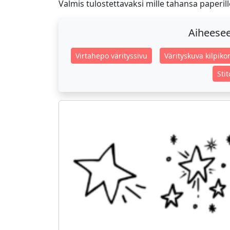
Valmis tulostettavaksi mille tahansa paperille
Aiheeseen
Virtahepo värityssivu
Värityskuva kilpik
Sti