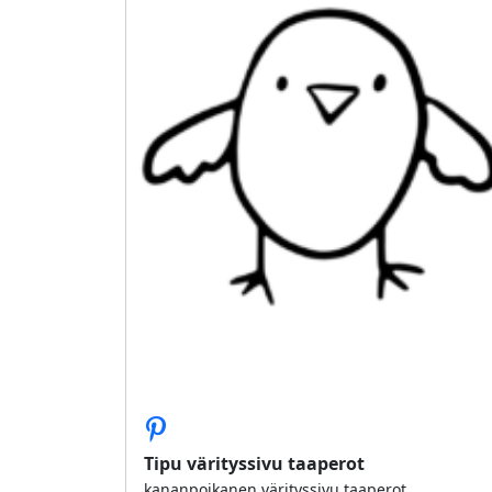
Tipu värityssivu taaperot
kananpoikanen värityssivu taaperot