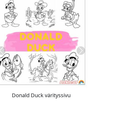
Previous
Next
Stitch värityskuva