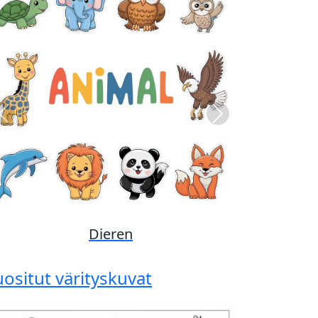
Previous
Next
Disney
uositut värityskuvat