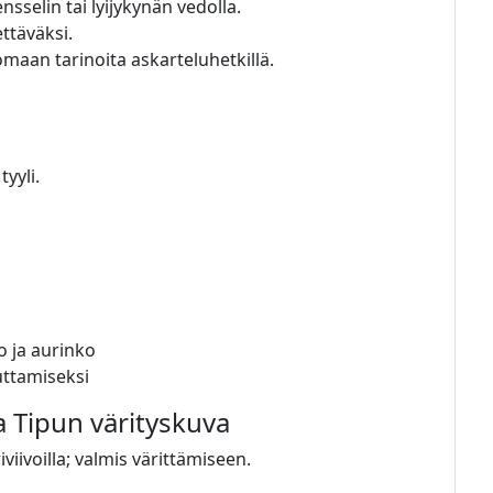
sselin tai lyijykynän vedolla.
ttäväksi.
maan tarinoita askarteluhetkillä.
tyyli.
o ja aurinko
uttamiseksi
a Tipun värityskuva
viivoilla; valmis värittämiseen.