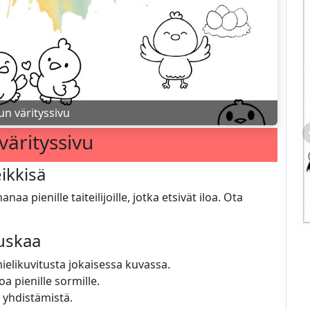
un värityssivu
värityssivu
eikkisä
aa pienille taiteilijoille, jotka etsivät iloa. Ota
auskaa
elikuvitusta jokaisessa kuvassa.
a pienille sormille.
 yhdistämistä.