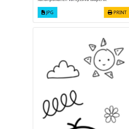
JPG
PRINT