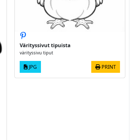
Värityssivut tipuista
värityssivu tiput
JPG
PRINT