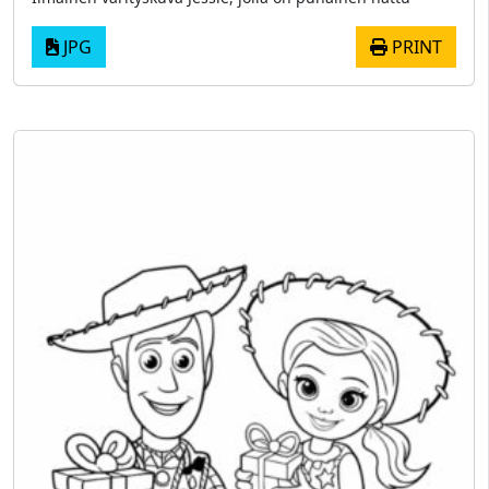
JPG
PRINT