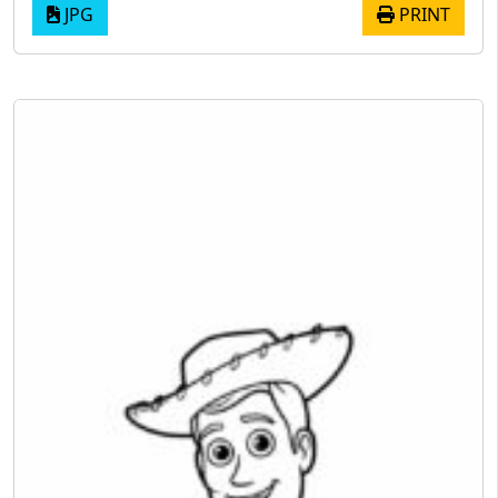
JPG
PRINT