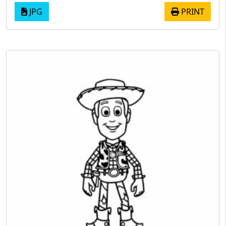
JPG
PRINT