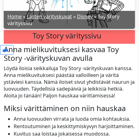
Home
»
Lasten värityskuvat
»
Disney
»
Toy Story
värityssivu
Toy Story värityssivu
Anna mielikuvituksesi kasvaa Toy
1
Story -värityskuvan avulla
Löydä iloisia seikkailuja Toy Story -värityskuvan kanssa.
Anna mielikuvituksesi päästää valloilleen ja väritä
ystäviesi kanssa. Nämä iloiset sivut yhdistävät naurun ja
luovuuden. Täydellisiä sadepäiviä ja leikkisiä hetkiä.
Aloita jo tänään! Paljon hauskaa värittämisessä!
Miksi värittäminen on niin hauskaa
Anna luovuuden virrata ja luoda omia kohtauksia.
Rentoutuminen ja keskittymiskyvyn harjoittaminen.
Kuvitus saa loistaa jokaisessa muodossa.