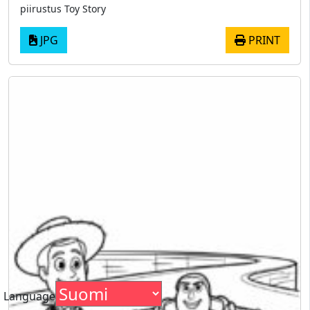
piirustus Toy Story
JPG
PRINT
Language