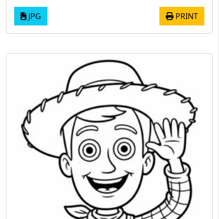
JPG
PRINT