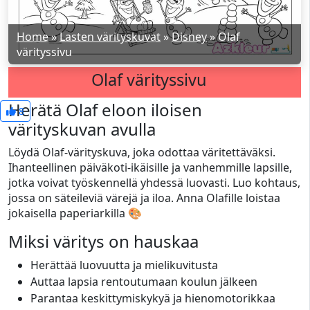
Home
»
Lasten värityskuvat
»
Disney
»
Olaf
värityssivu
Olaf värityssivu
Herätä Olaf eloon iloisen
8
värityskuvan avulla
Löydä Olaf-värityskuva, joka odottaa väritettäväksi.
Ihanteellinen päiväkoti-ikäisille ja vanhemmille lapsille,
jotka voivat työskennellä yhdessä luovasti. Luo kohtaus,
jossa on säteileviä värejä ja iloa. Anna Olafille loistaa
jokaisella paperiarkilla 🎨
Miksi väritys on hauskaa
Herättää luovuutta ja mielikuvitusta
Auttaa lapsia rentoutumaan koulun jälkeen
Parantaa keskittymiskykyä ja hienomotorikkaa