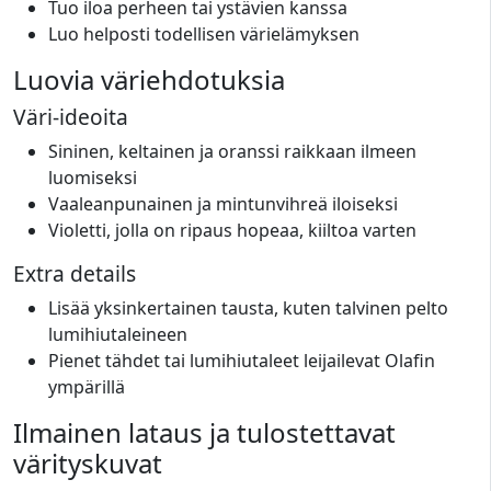
Tuo iloa perheen tai ystävien kanssa
Luo helposti todellisen värielämyksen
Luovia väriehdotuksia
Väri-ideoita
Sininen, keltainen ja oranssi raikkaan ilmeen
luomiseksi
Vaaleanpunainen ja mintunvihreä iloiseksi
Violetti, jolla on ripaus hopeaa, kiiltoa varten
Extra details
Lisää yksinkertainen tausta, kuten talvinen pelto
lumihiutaleineen
Pienet tähdet tai lumihiutaleet leijailevat Olafin
ympärillä
Ilmainen lataus ja tulostettavat
värityskuvat