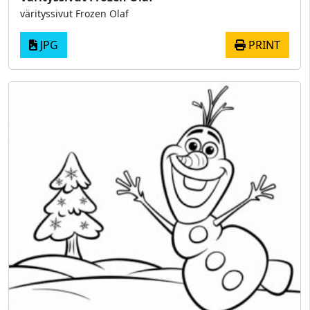
värityssivut Frozen Olaf
JPG
PRINT