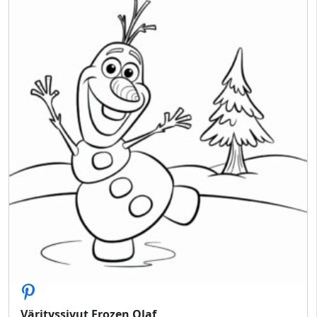
Värityssivut Frozen Olaf