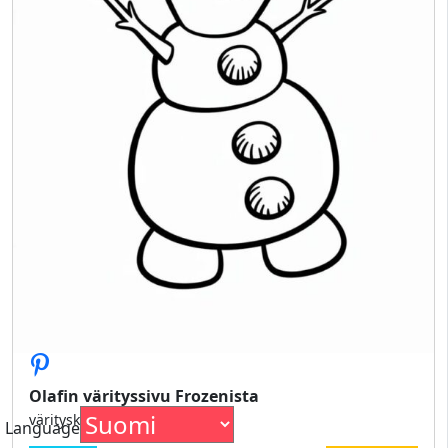
Olafin värityssivu Frozenista
värityskuva Olaf Frozenista
Language