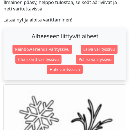
Ilmainen pääsy, helppo tulostaa, selkeät ääriviivat ja
heti väritettävissä.
Lataa nyt ja aloita värittäminen!
Aiheeseen liittyvät aiheet
Rainbow Friends Värityssivu
Laiva värityssivu
Charizard värityssivu
Poliisi värityssivu
Hulk värityssivu