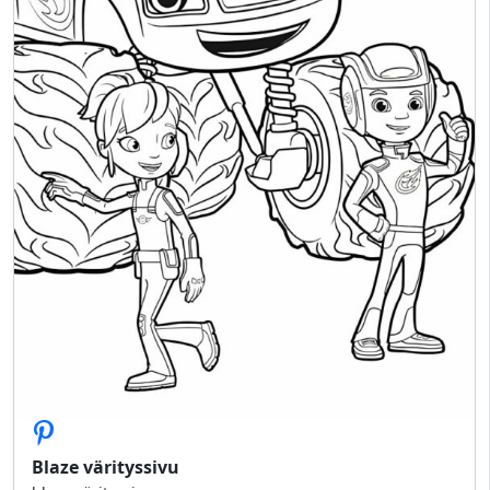
Blaze värityssivu