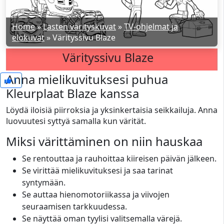
Home
»
Lasten värityskuvat
»
TV-ohjelmat ja
elokuvat
»
Värityssivu Blaze
Värityssivu Blaze
Anna mielikuvituksesi puhua
1
Kleurplaat Blaze kanssa
Löydä iloisiä piirroksia ja yksinkertaisia seikkailuja. Anna
luovuutesi syttyä samalla kun värität.
Miksi värittäminen on niin hauskaa
Se rentouttaa ja rauhoittaa kiireisen päivän jälkeen.
Se virittää mielikuvituksesi ja saa tarinat
syntymään.
Se auttaa hienomotoriikassa ja viivojen
seuraamisen tarkkuudessa.
Se näyttää oman tyylisi valitsemalla värejä.