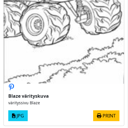
Blaze värityskuva
värityssivu Blaze
JPG
PRINT