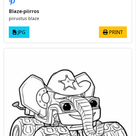
Blaze-piirros
piirustus blaze
JPG
PRINT