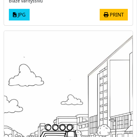
blaze värityssivu
JPG
PRINT