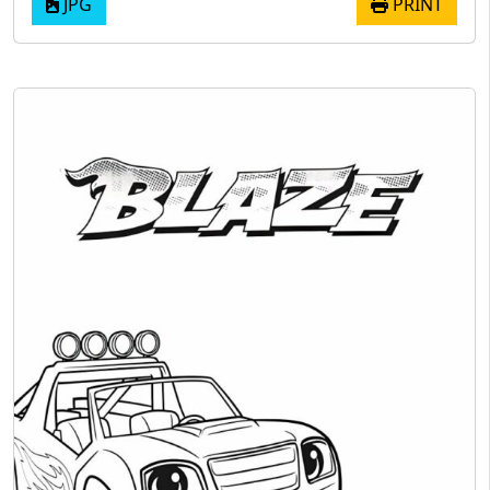
JPG
PRINT