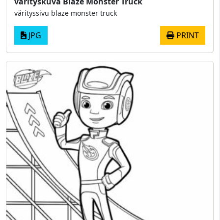
värityskuva Blaze Monster Truck
värityssivu blaze monster truck
JPG
PRINT