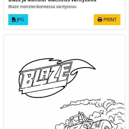
Blaze monsterikoneessa värityssivu
JPG
PRINT