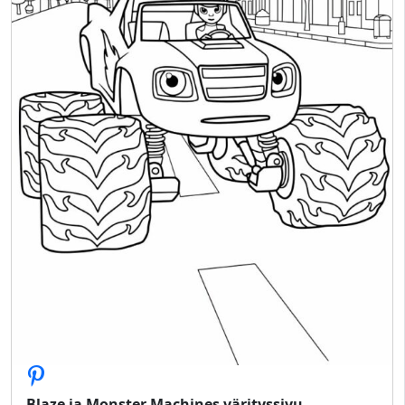
Blaze ja Monster Machines värityssivu