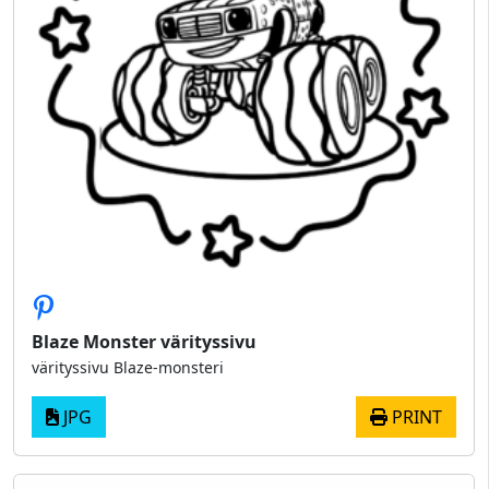
Blaze Monster värityssivu
värityssivu Blaze-monsteri
JPG
PRINT