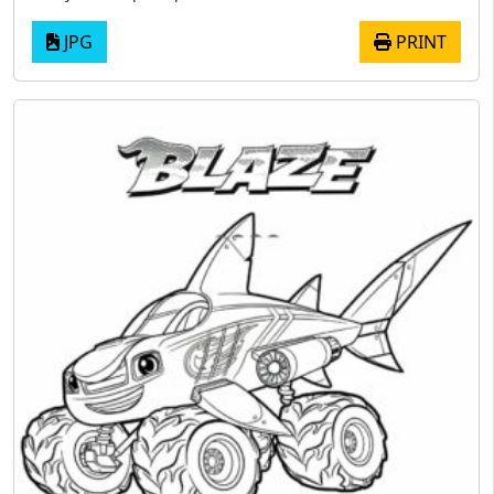
JPG
PRINT