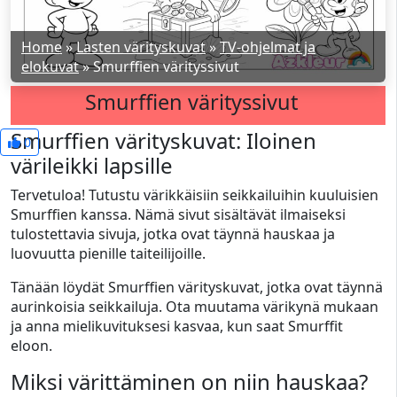
Home
»
Lasten värityskuvat
»
TV-ohjelmat ja
elokuvat
»
Smurffien värityssivut
Smurffien värityssivut
Smurffien värityskuvat: Iloinen
0
värileikki lapsille
Tervetuloa! Tutustu värikkäisiin seikkailuihin kuuluisien
Smurffien kanssa. Nämä sivut sisältävät ilmaiseksi
tulostettavia sivuja, jotka ovat täynnä hauskaa ja
luovuutta pienille taiteilijoille.
Tänään löydät Smurffien värityskuvat, jotka ovat täynnä
aurinkoisia seikkailuja. Ota muutama värikynä mukaan
ja anna mielikuvituksesi kasvaa, kun saat Smurffit
eloon.
Miksi värittäminen on niin hauskaa?