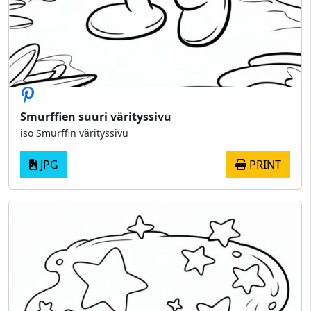
Smurffien suuri värityssivu
iso Smurffin värityssivu
JPG
PRINT