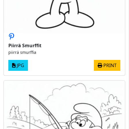
Piirrä Smurffit
piirrä smurffia
JPG
PRINT