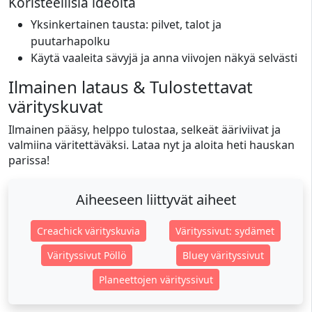
Koristeellisia ideoita
Yksinkertainen tausta: pilvet, talot ja
puutarhapolku
Käytä vaaleita sävyjä ja anna viivojen näkyä selvästi
Ilmainen lataus & Tulostettavat
värityskuvat
Ilmainen pääsy, helppo tulostaa, selkeät ääriviivat ja
valmiina väritettäväksi. Lataa nyt ja aloita heti hauskan
parissa!
Aiheeseen liittyvät aiheet
Creachick värityskuvia
Värityssivut: sydämet
Värityssivut Pöllö
Bluey värityssivut
Planeettojen värityssivut