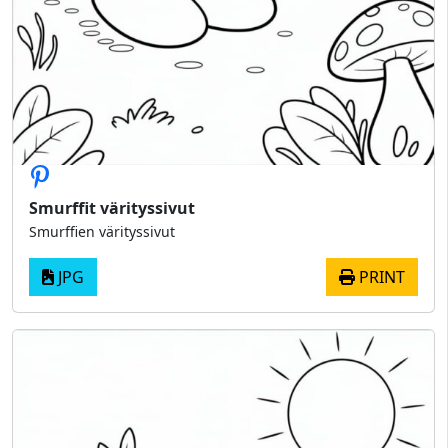
Smurffit värityssivut
Smurffien värityssivut
JPG
PRINT