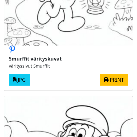
Smurffit värityskuvat
värityssivut Smurffit
JPG
PRINT