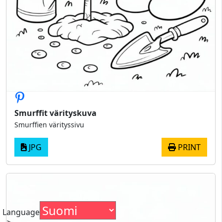
Smurffit värityskuva
Smurffien värityssivu
JPG
PRINT
Language