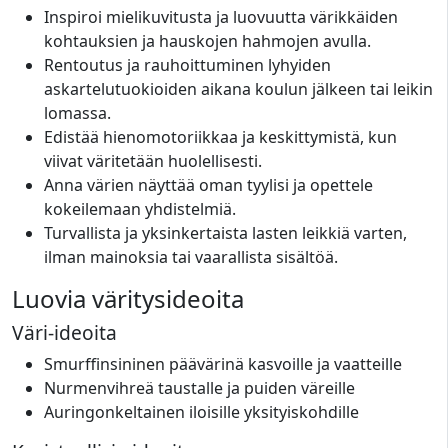
Inspiroi mielikuvitusta ja luovuutta värikkäiden
kohtauksien ja hauskojen hahmojen avulla.
Rentoutus ja rauhoittuminen lyhyiden
askartelutuokioiden aikana koulun jälkeen tai leikin
lomassa.
Edistää hienomotoriikkaa ja keskittymistä, kun
viivat väritetään huolellisesti.
Anna värien näyttää oman tyylisi ja opettele
kokeilemaan yhdistelmiä.
Turvallista ja yksinkertaista lasten leikkiä varten,
ilman mainoksia tai vaarallista sisältöä.
Luovia väritysideoita
Väri-ideoita
Smurffinsininen päävärinä kasvoille ja vaatteille
Nurmenvihreä taustalle ja puiden väreille
Auringonkeltainen iloisille yksityiskohdille