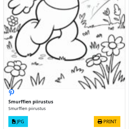
Smurffien piirustus
Smurffien piirustus
JPG
PRINT