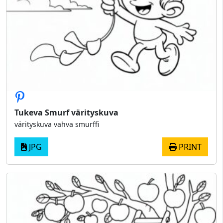
Tukeva Smurf värityskuva
värityskuva vahva smurffi
JPG
PRINT