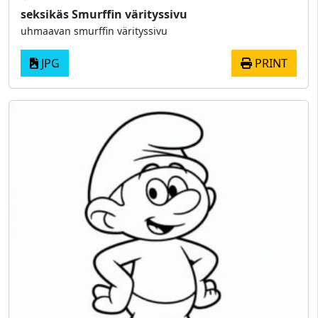
seksikäs Smurffin värityssivu
uhmaavan smurffin värityssivu
JPG
PRINT