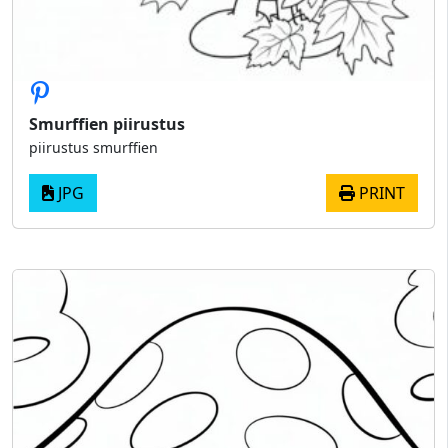
Smurffien piirustus
piirustus smurffien
JPG
PRINT