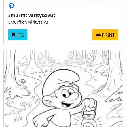
Smurffit värityssivut
Smurffien värityssivu
JPG
PRINT