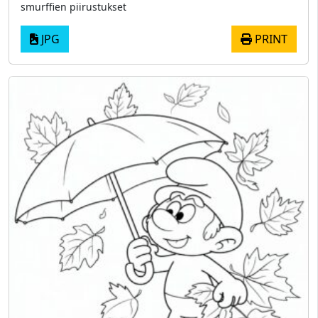
smurffien piirustukset
JPG
PRINT