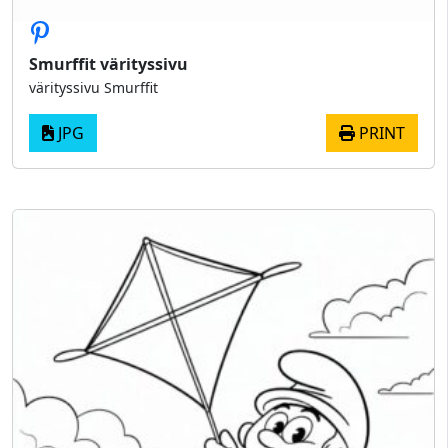
Smurffit värityssivu
värityssivu Smurffit
JPG
PRINT