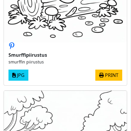
Smurffipiirustus
smurffin piirustus
JPG
PRINT