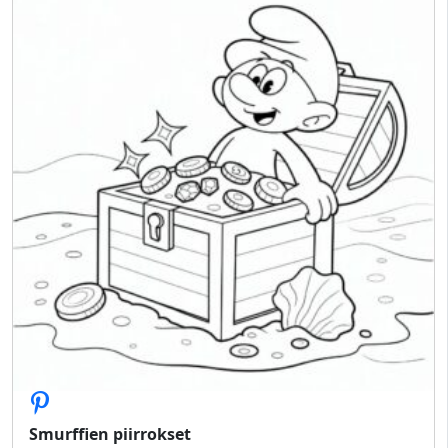
Smurffien piirrokset