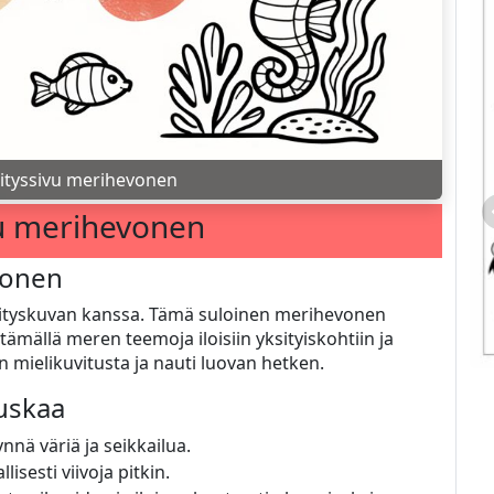
ityssivu merihevonen
vu merihevonen
vonen
rityskuvan kanssa. Tämä suloinen merihevonen
stämällä meren teemoja iloisiin yksityiskohtiin ja
än mielikuvitusta ja nauti luovan hetken.
auskaa
nä väriä ja seikkailua.
lisesti viivoja pitkin.