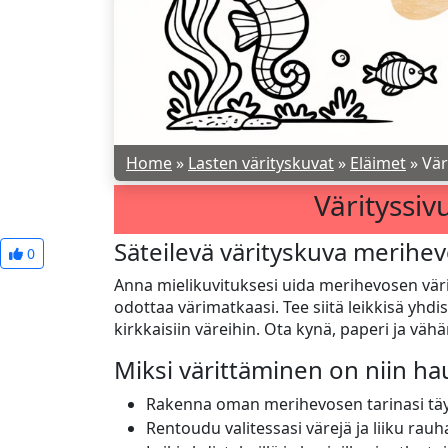
Home
»
Lasten värityskuvat
»
Eläimet
»
Vär
Värityssi
Säteilevä värityskuva merihe
0
Anna mielikuvituksesi uida merihevosen vä
odottaa värimatkaasi. Tee siitä leikkisä yhdi
kirkkaisiin väreihin. Ota kynä, paperi ja väh
Miksi värittäminen on niin h
Rakenna oman merihevosen tarinasi täyn
Rentoudu valitessasi värejä ja liiku rauhal