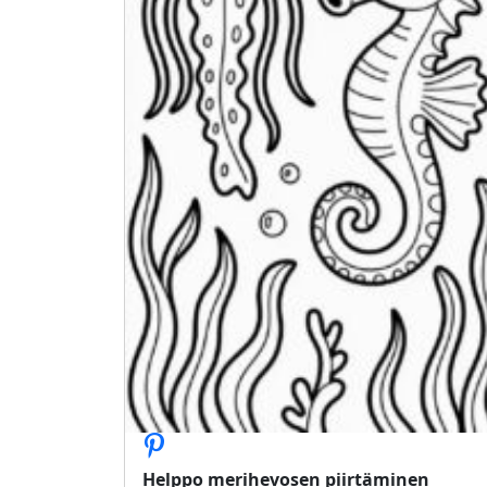
Helppo merihevosen piirtäminen