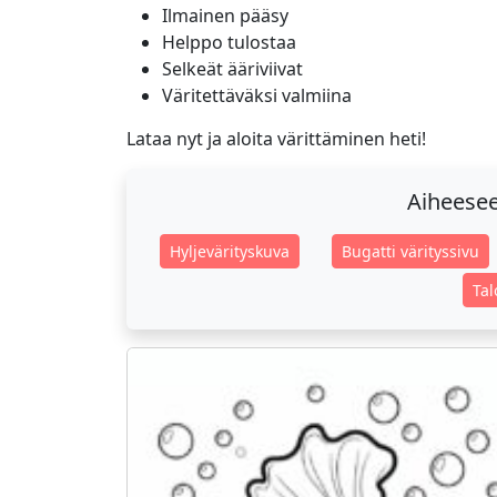
Ilmainen pääsy
Helppo tulostaa
Selkeät ääriviivat
Väritettäväksi valmiina
Lataa nyt ja aloita värittäminen heti!
Aiheeseen
Hyljevärityskuva
Bugatti värityssivu
Tal