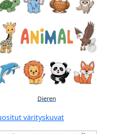
Previous
Next
Disney
uositut värityskuvat