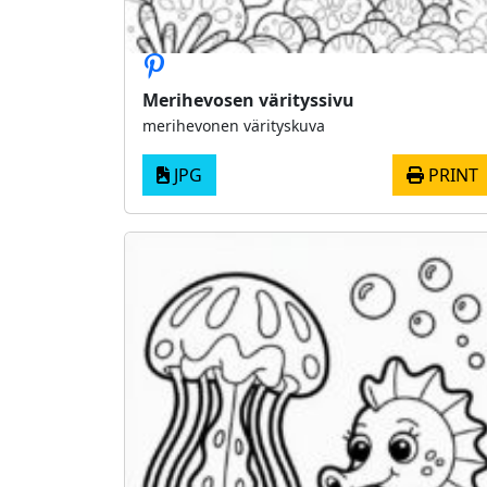
Merihevosen värityssivu
merihevonen värityskuva
JPG
PRINT