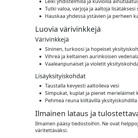
Leiki yhdistelmillä ja kuvioilla ainutlaat
Tutki valoa, varjoja ja aaltoja lisätäksesi 
Hauskaa yhdessä ystävien ja perheen kan
Luovia värivinkkejä
Värivinkkejä
Sininen, turkoosi ja hopeiset yksityisko
Vihreä ja keltainen aurinkoisen vedena
Vaaleanpunaiset ja violetit yksityiskohda
Lisäyksityiskohdat
Taustalla kevyesti aaltoileva vesi
Simpukat, kuplat ja pienet merieläimet k
Pehmeä reuna kiiltävillä yksityiskohdil
Ilmainen lataus ja tulostettav
Ilmainen pääsy tiedostoihin. Ne ovat helppoja
väritettäväksi.