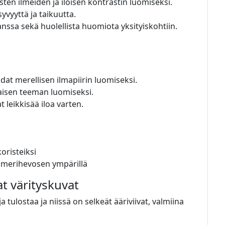
uisten ilmeiden ja iloisen kontrastin luomiseksi.
syvyyttä ja taikuutta.
ssa sekä huolellista huomiota yksityiskohtiin.
hdat merellisen ilmapiirin luomiseksi.
laisen teeman luomiseksi.
t leikkisää iloa varten.
oristeiksi
la merihevosen ympärillä
at värityskuvat
 tulostaa ja niissä on selkeät ääriviivat, valmiina