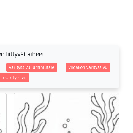
 liittyvät aiheet
Värityssivu lumihiutale
Viidakon värityssivu
on värityssivu