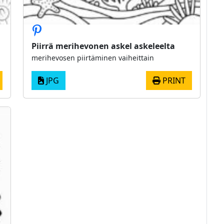
Piirrä merihevonen askel askeleelta
merihevosen piirtäminen vaiheittain
JPG
PRINT