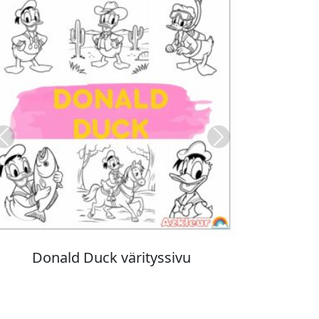
Previous
Next
Stitch värityskuva