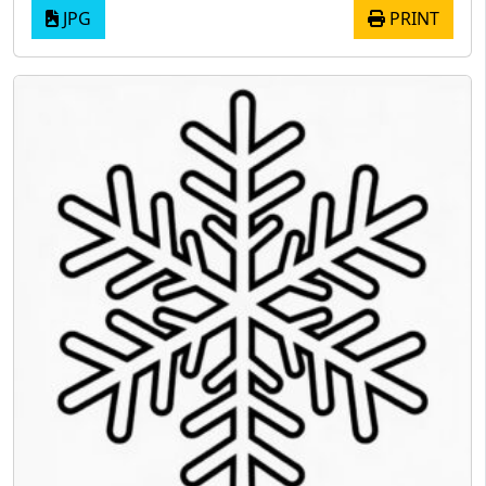
JPG
PRINT