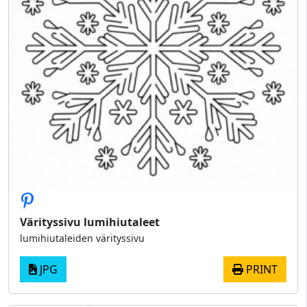
Värityssivu lumihiutaleet
lumihiutaleiden värityssivu
JPG
PRINT