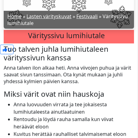
Home
»
Lasten värityskuvat
»
Festivaali
»
Värityssivu
lumihiutale
Värityssivu lumihiutale
Tuo talven juhla lumihiutaleen
0
värityssivun kanssa
Anna talven ilon alkaa heti. Anna viivojen puhua ja värit
saavat sivun tanssimaan. Ota kynät mukaan ja juhli
yhdessä kylmien päivien kanssa.
Miksi värit ovat niin hauskoja
Anna luovuuden virrata ja tee jokaisesta
lumihiutaleesta ainutlaatuinen
Rentoudu ja löydä rauha samalla kun viivat
heräävät eloon
Kuvitus herättää rauhalliset talvimaisemat eloon