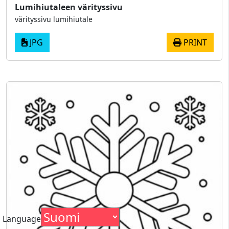
Lumihiutaleen värityssivu
värityssivu lumihiutale
JPG
PRINT
Language