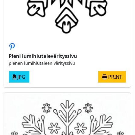
Pieni lumihiutalevärityssivu
pienen lumihiutaleen värityssivu
JPG
PRINT