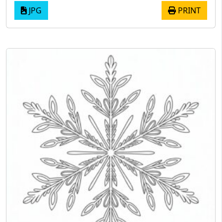
JPG
PRINT