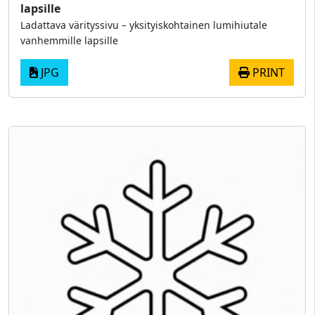
lapsille
Ladattava värityssivu – yksityiskohtainen lumihiutale
vanhemmille lapsille
JPG
PRINT