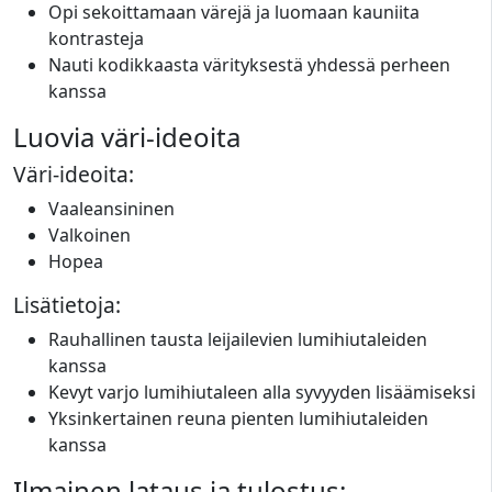
Opi sekoittamaan värejä ja luomaan kauniita
kontrasteja
Nauti kodikkaasta värityksestä yhdessä perheen
kanssa
Luovia väri-ideoita
Väri-ideoita:
Vaaleansininen
Valkoinen
Hopea
Lisätietoja:
Rauhallinen tausta leijailevien lumihiutaleiden
kanssa
Kevyt varjo lumihiutaleen alla syvyyden lisäämiseksi
Yksinkertainen reuna pienten lumihiutaleiden
kanssa
Ilmainen lataus ja tulostus: