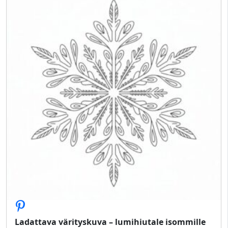
Ladattava värityskuva – lumihiutale isommille