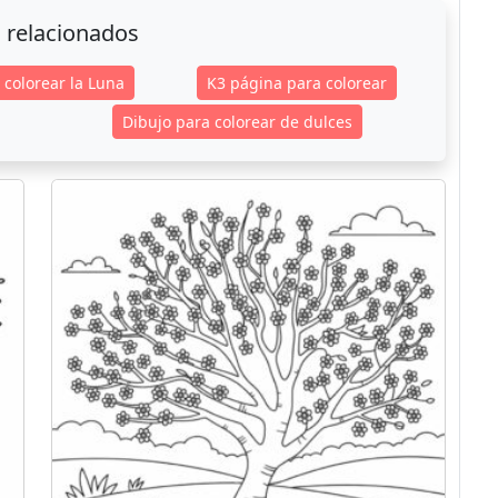
 relacionados
 colorear la Luna
K3 página para colorear
Dibujo para colorear de dulces