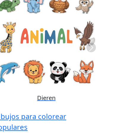
Previous
Next
Disney
ibujos para colorear
opulares