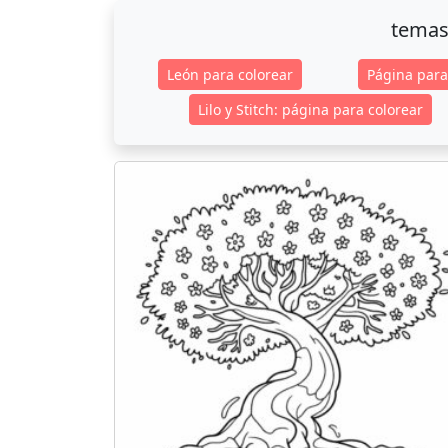
temas
León para colorear
Página para
Lilo y Stitch: página para colorear