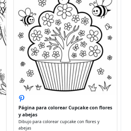
Página para colorear Cupcake con flores
y abejas
Dibujo para colorear cupcake con flores y
abejas