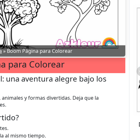
a
»
Boom Página para Colorear
a para Colorear
l: una aventura alegre bajo los
animales y formas divertidas. Deja que la
es.
rtido?
tes.
da al mismo tiempo.