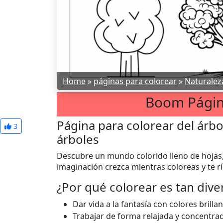
Home
»
páginas para colorear
»
Naturalez
Boom Págin
Página para colorear del árbo
3
árboles
Descubre un mundo colorido lleno de hojas, 
imaginación crezca mientras coloreas y te rí
¿Por qué colorear es tan dive
Dar vida a la fantasía con colores brillan
Trabajar de forma relajada y concentra