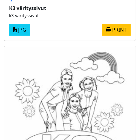
K3 värityssivut
k3 värityssivut
JPG
PRINT