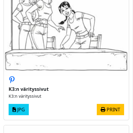
K3:n värityssivut
K3:n värityssivut
JPG
PRINT