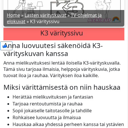
Home
»
Lasten värityskuvat
»
TV-ohjelmat ja
elokuvat
»
K3 värityssivu
K3 värityssivu
Anna luovuutesi säkenöidä K3-
1
värityskuvan kanssa
Anna mielikuvituksesi lentää iloisella K3-värityskuvalla.
Tämä sivu tarjoaa ilmaisia, helppoja värityskuvia, jotka
tuovat iloa ja rauhaa. Värityksen iloa kaikille.
Miksi värittämisestä on niin hauskaa
Herättää mielikuvituksen ja fantasian
Tarjoaa rentoutumista ja rauhaa
Sopii jokaiselle taitotasolle ja tahdille
Rohkaisee luovuutta ja ilmaisua
Hauskaa aikaa yhdessä perheen kanssa tai ystävien