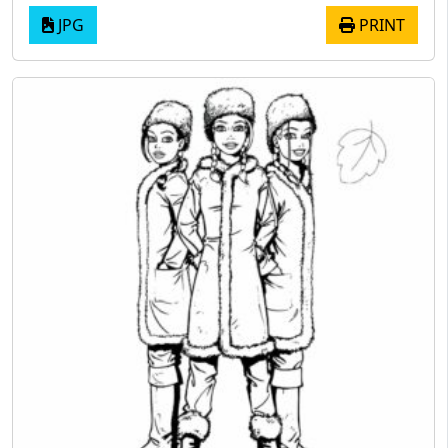
JPG
PRINT