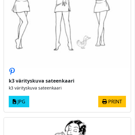
k3 värityskuva sateenkaari
k3 värityskuva sateenkaari
JPG
PRINT