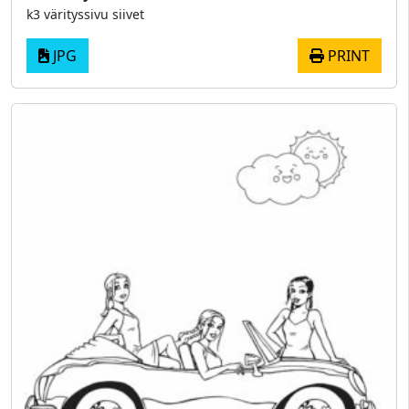
k3 värityssivu siivet
JPG
PRINT