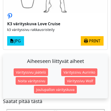
K3 värityskuva Love Cruise
k3 värityssivu rakkausristeily
JPG
PRINT
Aiheeseen liittyvät aiheet
Värityssivu jäätelö
Värityssivu Aurinko
Noita värityssivu
Värityssivu Wolf
Joulupallon värityskuva
Saatat pitää tästä