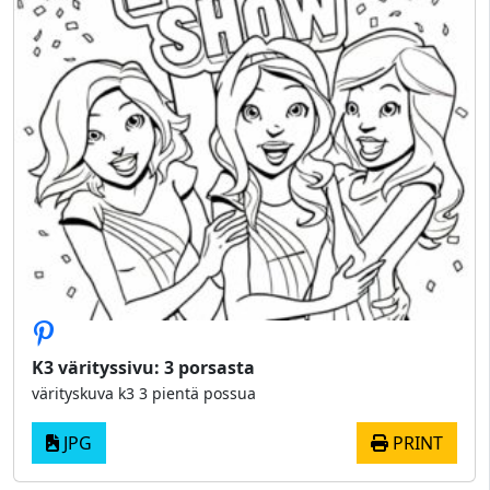
K3 värityssivu: 3 porsasta
värityskuva k3 3 pientä possua
JPG
PRINT