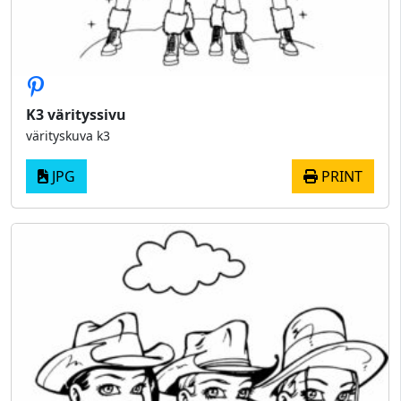
K3 värityssivu
värityskuva k3
JPG
PRINT