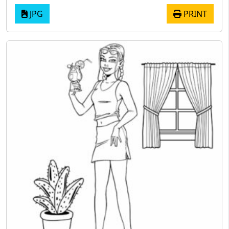
JPG
PRINT