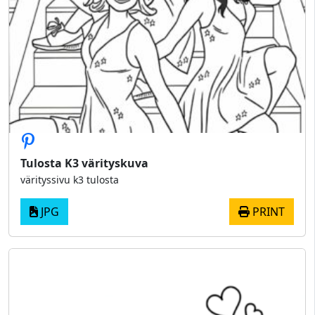
Tulosta K3 värityskuva
värityssivu k3 tulosta
JPG
PRINT