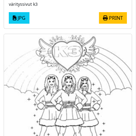
värityssivut k3
JPG
PRINT