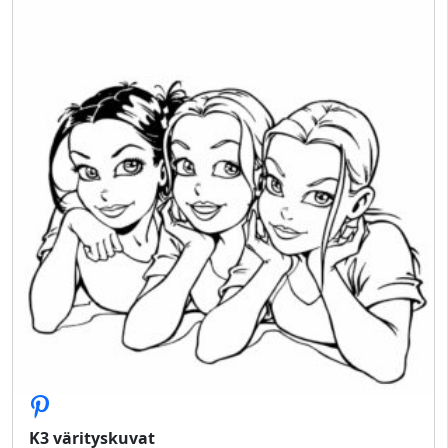
K3 värityskuvat