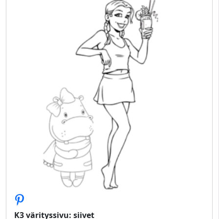
K3 värityssivu: siivet