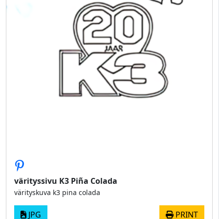
värityssivu K3 Piña Colada
värityskuva k3 pina colada
JPG
PRINT