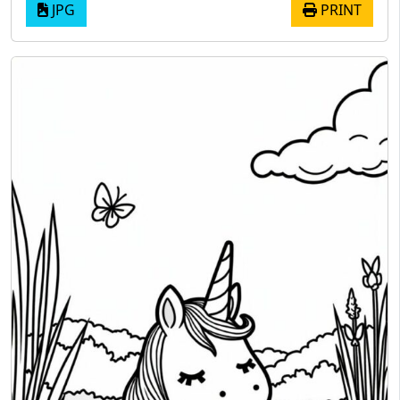
JPG
PRINT