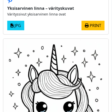
Yksisarvinen linna – värityskuvat
Värityssivut yksisarvinen linna ovat
JPG
PRINT