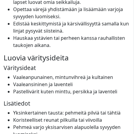
lapset luovat omia seikkailuja.
Opettaa värejä yhdistämään ja lisäämään varjoja
syvyyden luomiseksi.
Edistää keskittymistä ja kärsivällisyyttä samalla kun
linjat pysyvät siisteinä.
Hauskaa ystävien tai perheen kanssa rauhallisten
taukojen aikana.
Luovia väritysideita
Väritysideat
Vaaleanpunainen, mintunvihreä ja kultainen
Vaaleansininen ja laventeli
Pastellivärit kuten minttu, persikka ja laventeli
Lisätiedot
Yksinkertainen tausta: pehmeitä pilviä tai tähtiä
Koristeelliset reunat pilkuilla tai viivoilla
Pehmeä varjo yksisarvisen alapuolella syvyyden