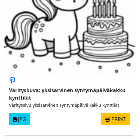
Värityskuva: yksisarvinen syntymäpäiväkakku
kynttilät
Värityssivu yksisarvinen syntymäpäivä kakku kynttilät
JPG
PRINT