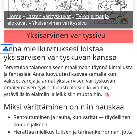
Home
»
Lasten värityskuvat
»
TV-ohjelmat ja
elokuvat
»
Yksisarvinen värityssivu
Yksisarvinen värityssivu
Anna mielikuvituksesi loistaa
2
yksisarvisen värityskuvan kanssa
Tervetuloa taianomaiseen maailmaan täynnä kimallusta
ja fantasiaa. Anna luovuutesi kasvaa samalla kun
valitset värejä ja annat yksisarvisen värityskuvan
omaleimaisen tyylin. Tutustu iloisiin kuvioihin,
ystävällisiin eläimiin ja leikkisiin muotoihin. 🦄
Miksi värittäminen on niin hauskaa
Rentoutuminen ja rauha, kun värität — täydellinen
koulun jälkeen.
Herättää mielikuvituksen ja tarinankerronnan, jotta