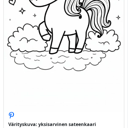
Värityskuva: yksisarvinen sateenkaari