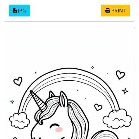
JPG
PRINT