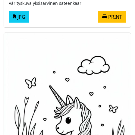
Värityskuva yksisarvinen sateenkaari
JPG
PRINT