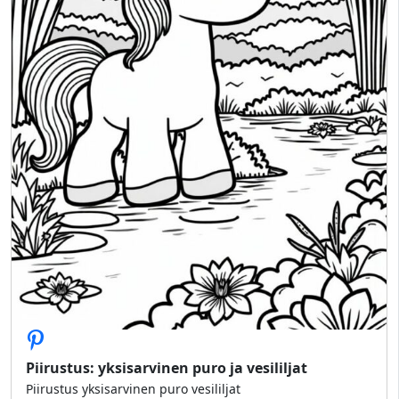
Piirustus: yksisarvinen puro ja vesililjat
Piirustus yksisarvinen puro vesililjat