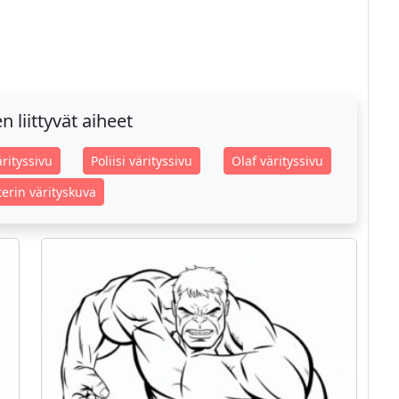
 liittyvät aiheet
rityssivu
Poliisi värityssivu
Olaf värityssivu
erin värityskuva