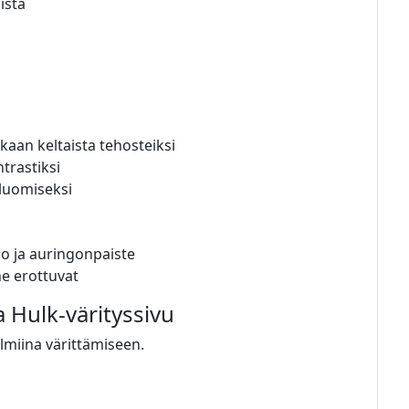
istä
kaan keltaista tehosteiksi
trastiksi
 luomiseksi
oho ja auringonpaiste
e erottuvat
a Hulk-värityssivu
almiina värittämiseen.