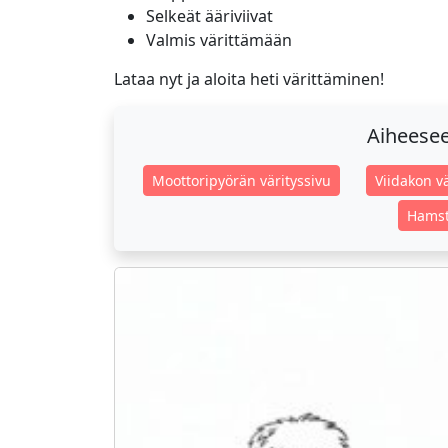
Selkeät ääriviivat
Valmis värittämään
Lataa nyt ja aloita heti värittäminen!
Aiheeseen
Moottoripyörän värityssivu
Viidakon vä
Hamst