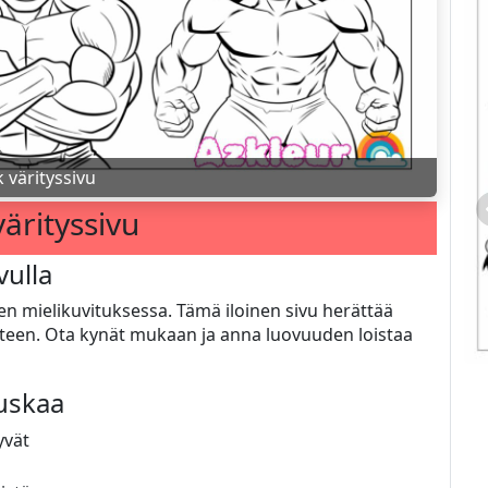
 värityssivu
ärityssivu
vulla
en mielikuvituksessa. Tämä iloinen sivu herättää
uuteen. Ota kynät mukaan ja anna luovuuden loistaa
auskaa
yvät