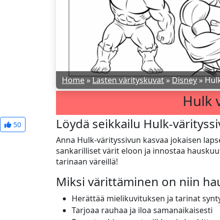
Home
»
Lasten värityskuvat
»
Disney
»
Hulk
Hulk v
Löydä seikkailu Hulk-värityssi
50
Anna Hulk-värityssivun kasvaa jokaisen laps
sankarilliset värit eloon ja innostaa hausk
tarinaan väreillä!
Miksi värittäminen on niin h
Herättää mielikuvituksen ja tarinat synt
Tarjoaa rauhaa ja iloa samanaikaisesti