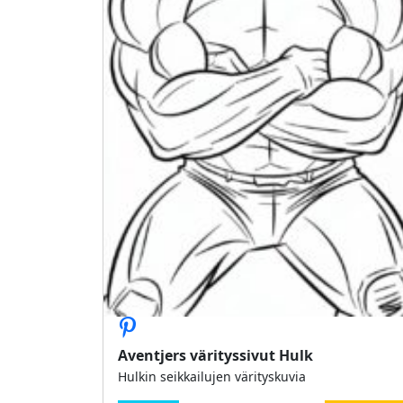
Aventjers värityssivut Hulk
Hulkin seikkailujen värityskuvia