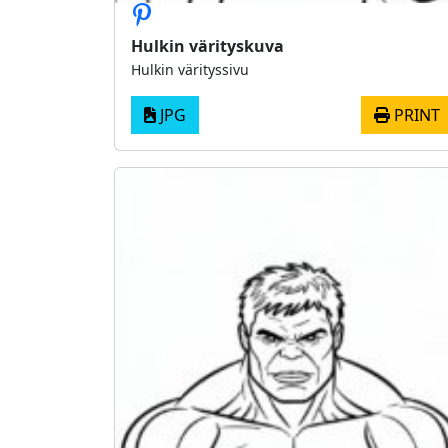
Hulkin värityskuva
Hulkin värityssivu
JPG
PRINT