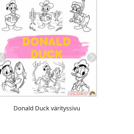
Previous
Next
Stitch värityskuva