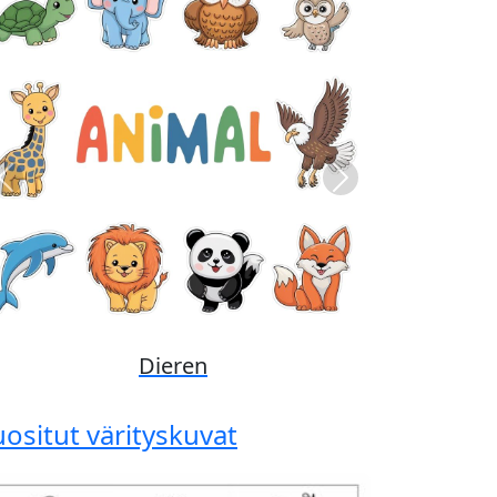
Previous
Next
Disney
uositut värityskuvat