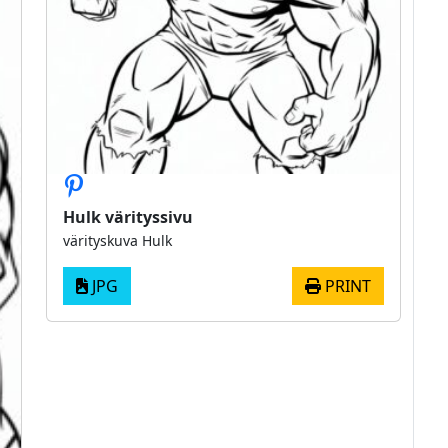
Hulk värityssivu
värityskuva Hulk
JPG
PRINT