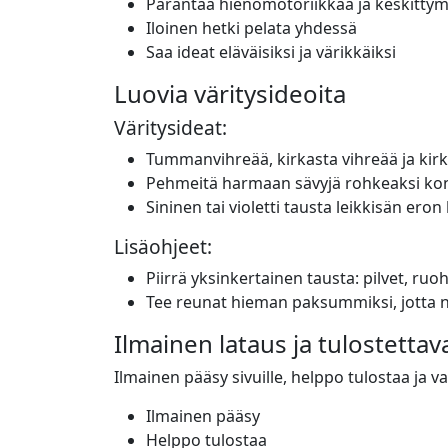
Parantaa hienomotoriikkaa ja keskittym
Iloinen hetki pelata yhdessä
Saa ideat eläväisiksi ja värikkäiksi
Luovia väritysideoita
Väritysideat:
Tummanvihreää, kirkasta vihreää ja kirk
Pehmeitä harmaan sävyjä rohkeaksi kon
Sininen tai violetti tausta leikkisän eron
Lisäohjeet:
Piirrä yksinkertainen tausta: pilvet, ru
Tee reunat hieman paksummiksi, jotta n
Ilmainen lataus ja tulostettav
Ilmainen pääsy sivuille, helppo tulostaa ja v
Ilmainen pääsy
Helppo tulostaa