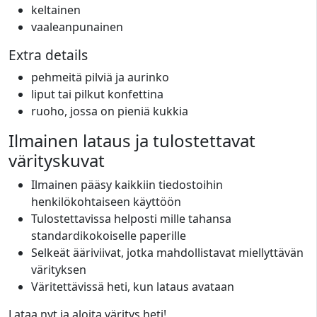
keltainen
vaaleanpunainen
Extra details
pehmeitä pilviä ja aurinko
liput tai pilkut konfettina
ruoho, jossa on pieniä kukkia
Ilmainen lataus ja tulostettavat
värityskuvat
Ilmainen pääsy kaikkiin tiedostoihin
henkilökohtaiseen käyttöön
Tulostettavissa helposti mille tahansa
standardikokoiselle paperille
Selkeät ääriviivat, jotka mahdollistavat miellyttävän
värityksen
Väritettävissä heti, kun lataus avataan
Lataa nyt ja aloita väritys heti!