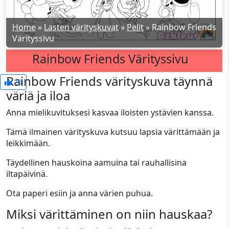
Home
»
Lasten värityskuvat
»
Pelit
»
Rainbow Friends
Värityssivu
Rainbow Friends Värityssivu
Rainbow Friends värityskuva täynnä
25
väriä ja iloa
Anna mielikuvituksesi kasvaa iloisten ystävien kanssa.
Tämä ilmainen värityskuva kutsuu lapsia värittämään ja
leikkimään.
Täydellinen hauskoina aamuina tai rauhallisina
iltapäivinä.
Ota paperi esiin ja anna värien puhua.
Miksi värittäminen on niin hauskaa?