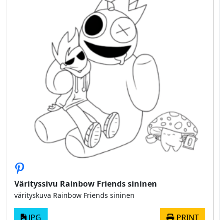
Värityssivu Rainbow Friends sininen
värityskuva Rainbow Friends sininen
JPG
PRINT