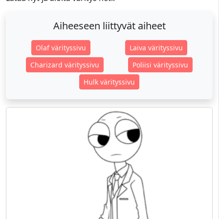
Aiheeseen liittyvät aiheet
Olaf värityssivu
Laiva värityssivu
Charizard värityssivu
Poliisi värityssivu
Hulk värityssivu