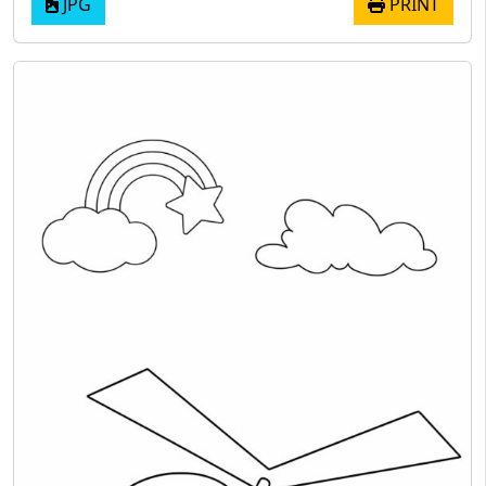
JPG
PRINT