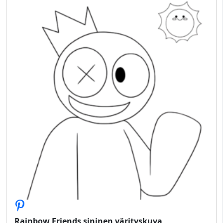
Rainbow Friends sininen värityskuva