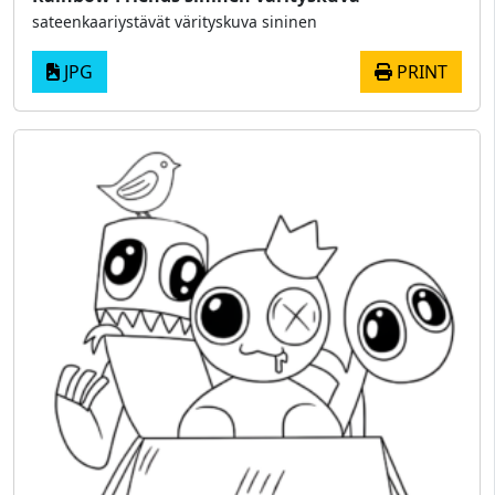
sateenkaariystävät värityskuva sininen
JPG
PRINT