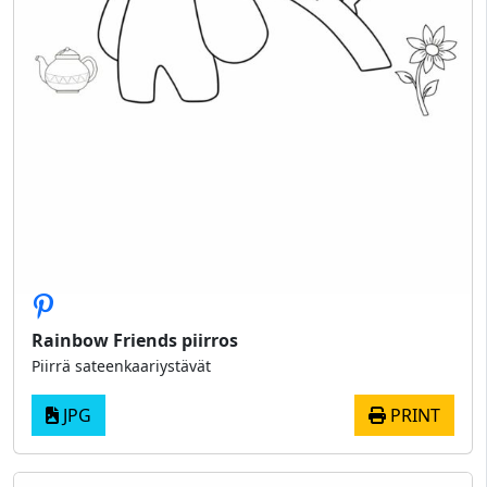
Rainbow Friends piirros
Piirrä sateenkaariystävät
JPG
PRINT