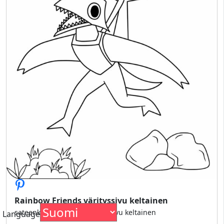
Rainbow Friends värityssivu keltainen
sateenkaaren ystävät värityssivu keltainen
Language