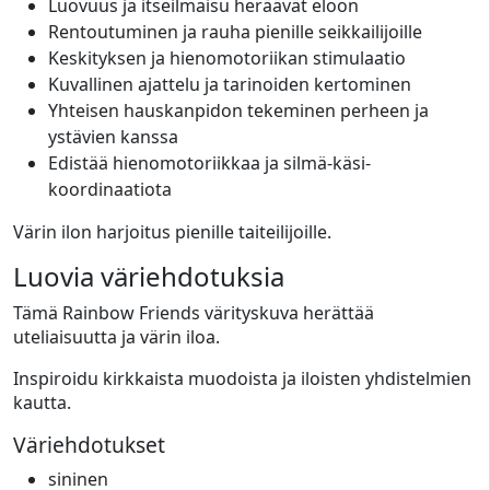
Luovuus ja itseilmaisu heräävät eloon
Rentoutuminen ja rauha pienille seikkailijoille
Keskityksen ja hienomotoriikan stimulaatio
Kuvallinen ajattelu ja tarinoiden kertominen
Yhteisen hauskanpidon tekeminen perheen ja
ystävien kanssa
Edistää hienomotoriikkaa ja silmä-käsi-
koordinaatiota
Värin ilon harjoitus pienille taiteilijoille.
Luovia väriehdotuksia
Tämä Rainbow Friends värityskuva herättää
uteliaisuutta ja värin iloa.
Inspiroidu kirkkaista muodoista ja iloisten yhdistelmien
kautta.
Väriehdotukset
sininen