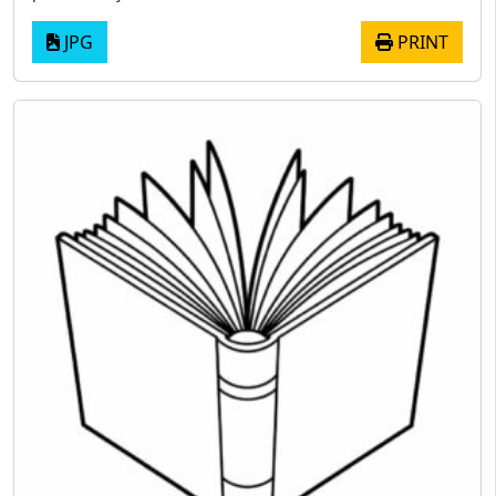
JPG
PRINT