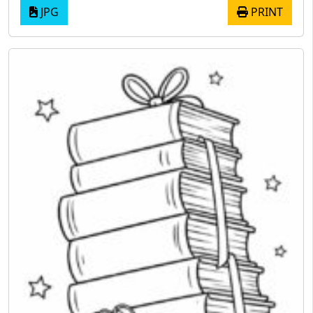
JPG
PRINT