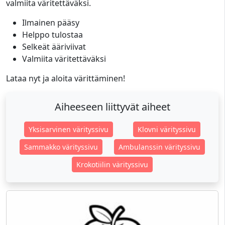
valmiita väritettäväksi.
Ilmainen pääsy
Helppo tulostaa
Selkeät ääriviivat
Valmiita väritettäväksi
Lataa nyt ja aloita värittäminen!
Aiheeseen liittyvät aiheet
Yksisarvinen värityssivu
Klovni värityssivu
Sammakko värityssivu
Ambulanssin värityssivu
Krokotiilin värityssivu