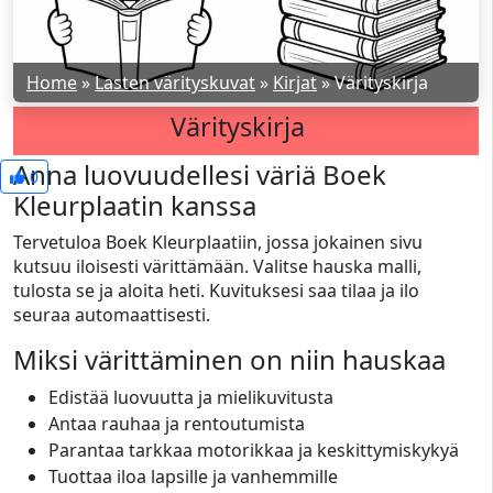
Home
»
Lasten värityskuvat
»
Kirjat
»
Värityskirja
Värityskirja
Anna luovuudellesi väriä Boek
0
Kleurplaatin kanssa
Tervetuloa Boek Kleurplaatiin, jossa jokainen sivu
kutsuu iloisesti värittämään. Valitse hauska malli,
tulosta se ja aloita heti. Kuvituksesi saa tilaa ja ilo
seuraa automaattisesti.
Miksi värittäminen on niin hauskaa
Edistää luovuutta ja mielikuvitusta
Antaa rauhaa ja rentoutumista
Parantaa tarkkaa motorikkaa ja keskittymiskykyä
Tuottaa iloa lapsille ja vanhemmille