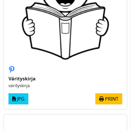
Värityskirja
värityskirja
JPG
PRINT