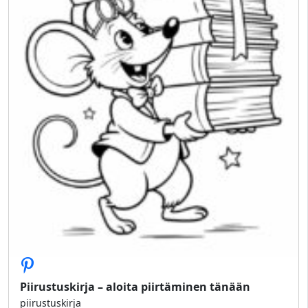
Piirustuskirja – aloita piirtäminen tänään
piirustuskirja