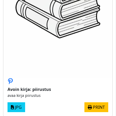
Avoin kirja: piirustus
avaa kirja piirustus
JPG
PRINT