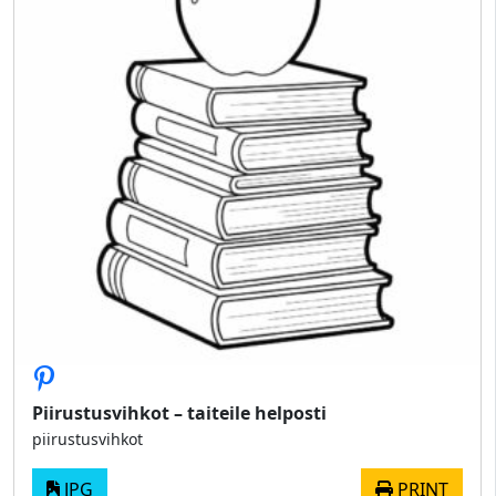
Piirustusvihkot – taiteile helposti
piirustusvihkot
JPG
PRINT