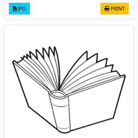
JPG
PRINT