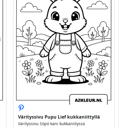
Värityssivu Pupu Lief kukkaniittyllä
Värityssivu Söpö kani kukkaniityssä