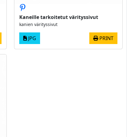
Kaneille tarkoitetut värityssivut
kanien värityssivut
JPG
PRINT