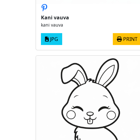
Kani vauva
kani vauva
JPG
PRINT