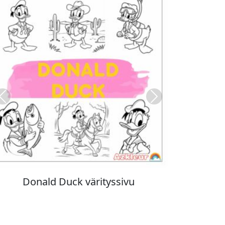
Previous
Next
Stitch värityskuva