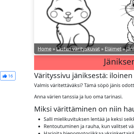
Home
»
Lasten värityskuvat
»
Eläimet
»
Jän
Jänikse
Värityssivu jäniksestä: iloinen
16
Valmis väritettäväksi? Tämä söpö jänis odott
Anna värien tanssia ja luo oma tarinasi.
Miksi värittäminen on niin h
Salli mielikuvituksen lentää ja keksi seikk
Rentoutuminen ja rauha, kun valitset vä
Harjoita hienomotoriikkaa yksinkertaisilla