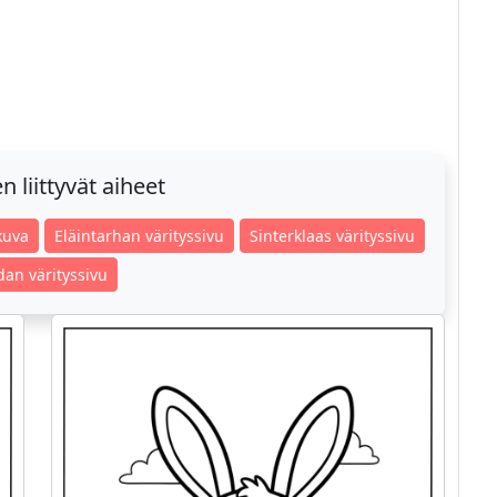
 liittyvät aiheet
kuva
Eläintarhan värityssivu
Sinterklaas värityssivu
an värityssivu