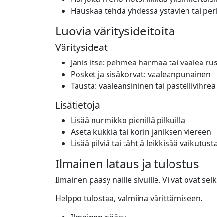
Hauskaa tehdä yhdessä ystävien tai pe
Luovia väritysideitoita
Väritysideat
Jänis itse: pehmeä harmaa tai vaalea ru
Posket ja sisäkorvat: vaaleanpunainen
Tausta: vaaleansininen tai pastellivihreä
Lisätietoja
Lisää nurmikko pienillä pilkuilla
Aseta kukkia tai korin jäniksen viereen
Lisää pilviä tai tähtiä leikkisää vaikutust
Ilmainen lataus ja tulostus
Ilmainen pääsy näille sivuille. Viivat ovat sel
Helppo tulostaa, valmiina värittämiseen.