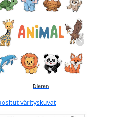
Previous
Next
Disney
uositut värityskuvat