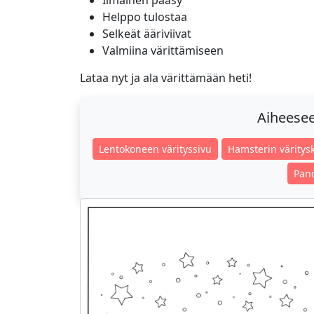
Ilmainen pääsy
Helppo tulostaa
Selkeät ääriviivat
Valmiina värittämiseen
Lataa nyt ja ala värittämään heti!
Aiheeseen
Lentokoneen värityssivu
Hamsterin väritys
Pand