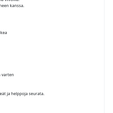
rheen kanssa.
skea
a varten
keät ja helppoja seurata.