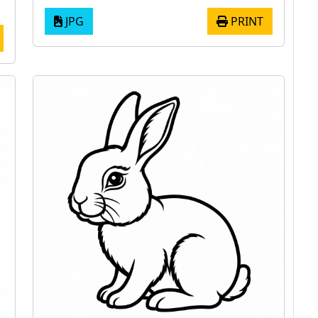
JPG
PRINT