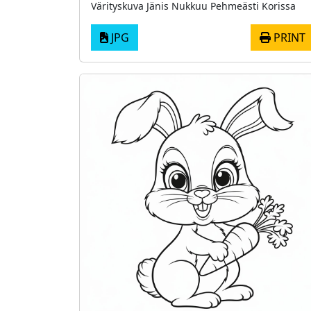
Värityskuva Jänis Nukkuu Pehmeästi Korissa
JPG
PRINT