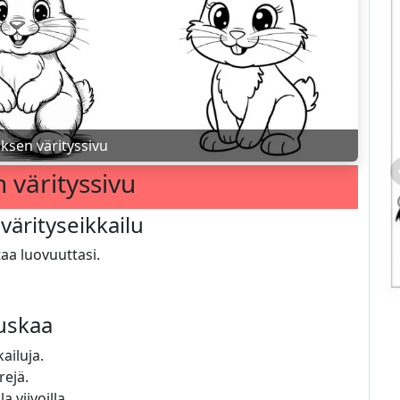
iksen värityssivu
n värityssivu
 värityseikkailu
aa luovuuttasi.
auskaa
ailuja.
rejä.
 viivoilla.