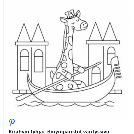
Kirahvin tyhjät elinympäristöt värityssivu