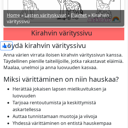
Home
»
Lasten värityskuvat
»
Eläimet
»
Kirahvin
värityssivu
Kirahvin värityssivu
Löydä kirahvin värityssivu
4
Anna värien virrata iloisen kirahvin värityssivun kanssa.
Täydellinen pienille taiteilijoille, jotka rakastavat eläimiä.
Maalaa, unelmoi ja anna luovuuden kasvaa.
Miksi värittäminen on niin hauskaa?
Herättää jokaisen lapsen mielikuvituksen ja
luovuuden
Tarjoaa rentoutumista ja keskittymistä
askartellessa
Auttaa tunnistamaan muotoja ja viivoja
Yhdessä värittäminen on entistä hauskempaa