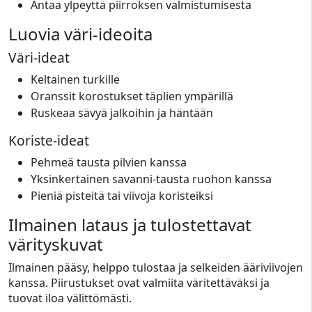
Antaa ylpeyttä piirroksen valmistumisesta
Luovia väri-ideoita
Väri-ideat
Keltainen turkille
Oranssit korostukset täplien ympärillä
Ruskeaa sävyä jalkoihin ja häntään
Koriste-ideat
Pehmeä tausta pilvien kanssa
Yksinkertainen savanni-tausta ruohon kanssa
Pieniä pisteitä tai viivoja koristeiksi
Ilmainen lataus ja tulostettavat
värityskuvat
Ilmainen pääsy, helppo tulostaa ja selkeiden ääriviivojen
kanssa. Piirustukset ovat valmiita väritettäväksi ja
tuovat iloa välittömästi.