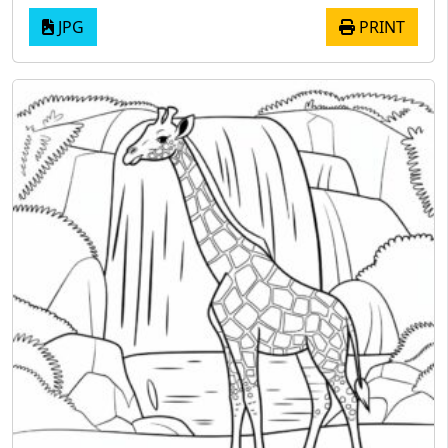
JPG
PRINT