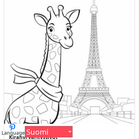
Language
Kirahvi värityssivut