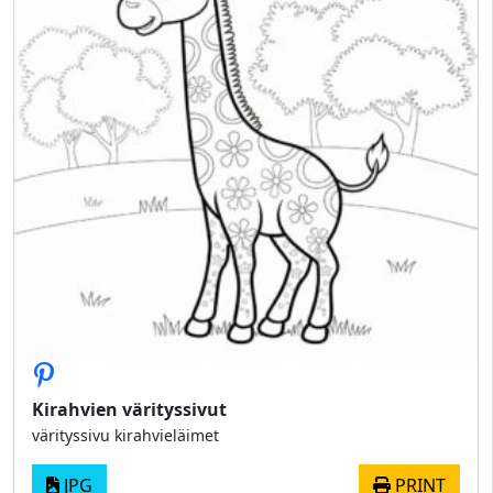
Kirahvien värityssivut
värityssivu kirahvieläimet
JPG
PRINT