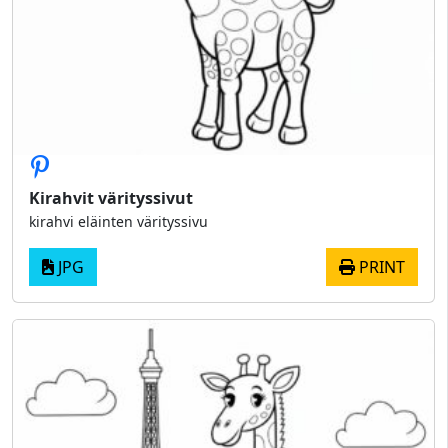
Kirahvit värityssivut
kirahvi eläinten värityssivu
JPG
PRINT