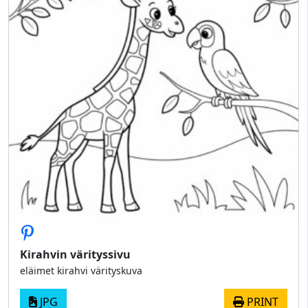
Kirahvin värityssivu
eläimet kirahvi värityskuva
JPG
PRINT