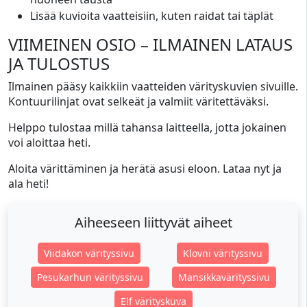
Lisää kuvioita vaatteisiin, kuten raidat tai täplät
VIIMEINEN OSIO – ILMAINEN LATAUS
JA TULOSTUS
Ilmainen pääsy kaikkiin vaatteiden värityskuvien sivuille.
Kontuurilinjat ovat selkeät ja valmiit väritettäväksi.
Helppo tulostaa millä tahansa laitteella, jotta jokainen
voi aloittaa heti.
Aloita värittäminen ja herätä asusi eloon. Lataa nyt ja
ala heti!
Aiheeseen liittyvät aiheet
Viidakon värityssivu
Klovni värityssivu
Pesukarhun värityssivu
Mansikkavärityssivu
Elf värityskuva