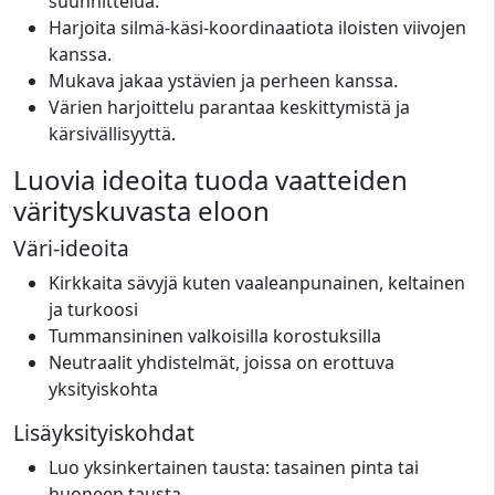
suunnittelua.
Harjoita silmä-käsi-koordinaatiota iloisten viivojen
kanssa.
Mukava jakaa ystävien ja perheen kanssa.
Värien harjoittelu parantaa keskittymistä ja
kärsivällisyyttä.
Luovia ideoita tuoda vaatteiden
värityskuvasta eloon
Väri-ideoita
Kirkkaita sävyjä kuten vaaleanpunainen, keltainen
ja turkoosi
Tummansininen valkoisilla korostuksilla
Neutraalit yhdistelmät, joissa on erottuva
yksityiskohta
Lisäyksityiskohdat
Luo yksinkertainen tausta: tasainen pinta tai
huoneen tausta