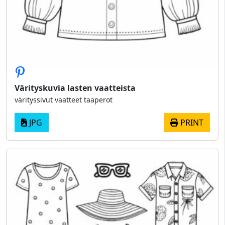
Värityskuvia lasten vaatteista
värityssivut vaatteet taaperot
JPG
PRINT