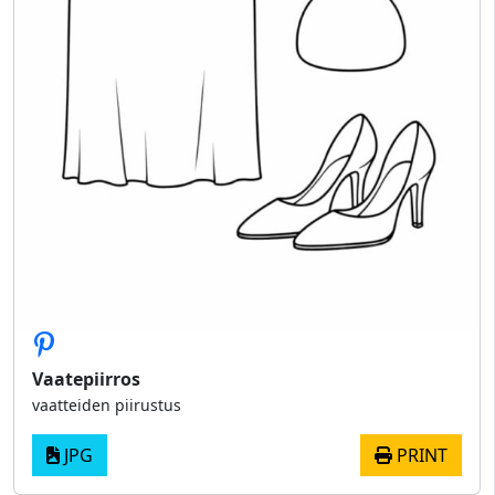
Vaatepiirros
vaatteiden piirustus
JPG
PRINT