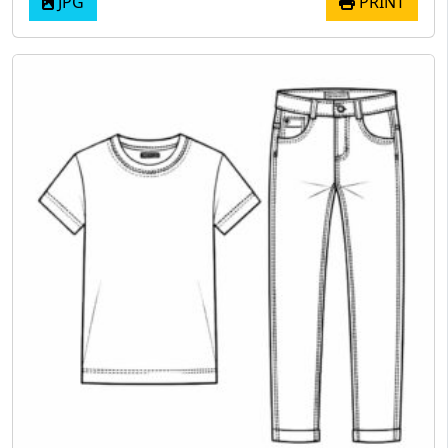
JPG
PRINT