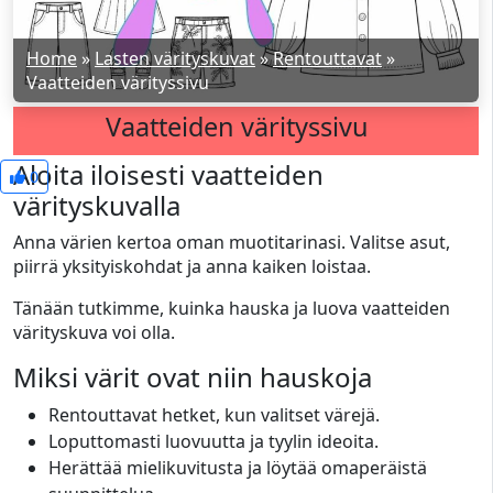
Home
»
Lasten värityskuvat
»
Rentouttavat
»
Vaatteiden värityssivu
Vaatteiden värityssivu
Aloita iloisesti vaatteiden
0
värityskuvalla
Anna värien kertoa oman muotitarinasi. Valitse asut,
piirrä yksityiskohdat ja anna kaiken loistaa.
Tänään tutkimme, kuinka hauska ja luova vaatteiden
värityskuva voi olla.
Miksi värit ovat niin hauskoja
Rentouttavat hetket, kun valitset värejä.
Loputtomasti luovuutta ja tyylin ideoita.
Herättää mielikuvitusta ja löytää omaperäistä