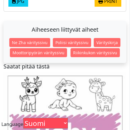
JPG
PRINT
Aiheeseen liittyvät aiheet
Ne Zha värityssivu
Poliisi värityssivu
Värityskirja
Moottoripyörän värityssivu
Riikinkukon värityssivu
Saatat pitää tästä
Language