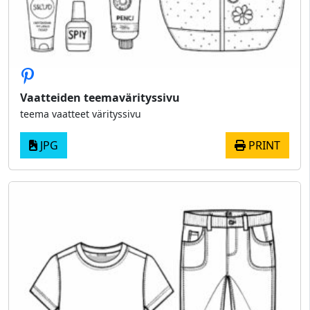
Vaatteiden teemavärityssivu
teema vaatteet värityssivu
JPG
PRINT