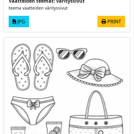
Vaatteiden teemat: värityssivut
teema vaatteiden värityssivut
JPG
PRINT