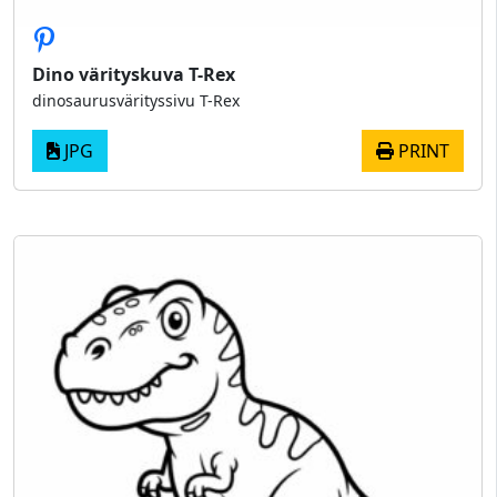
Dino värityskuva T-Rex
dinosaurusvärityssivu T-Rex
JPG
PRINT