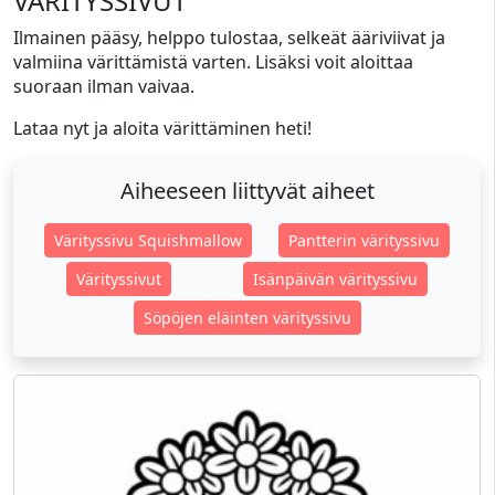
VÄRITYSSIVUT
Ilmainen pääsy, helppo tulostaa, selkeät ääriviivat ja
valmiina värittämistä varten. Lisäksi voit aloittaa
suoraan ilman vaivaa.
Lataa nyt ja aloita värittäminen heti!
Aiheeseen liittyvät aiheet
Värityssivu Squishmallow
Pantterin värityssivu
Värityssivut
Isänpäivän värityssivu
Söpöjen eläinten värityssivu