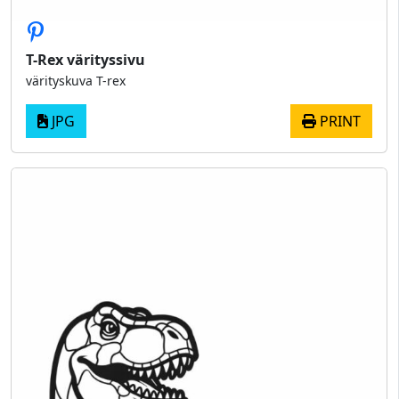
T-Rex värityssivu
värityskuva T-rex
JPG
PRINT