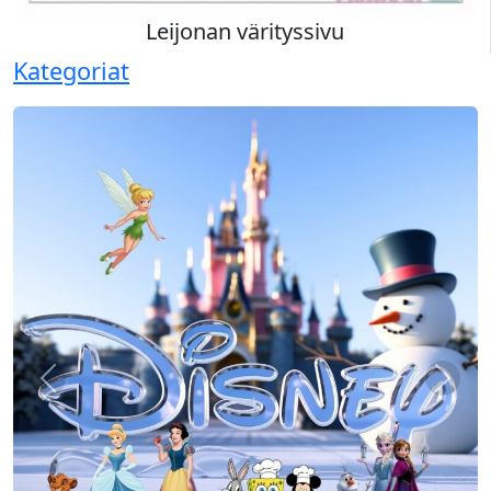
Leijonan värityssivu
Kategoriat
Previous
Next