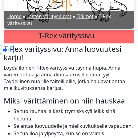
Home
»
Lasten värityskuvat
»
Eläimet
»
T-Rex
värityssivu
T-Rex värityssivu
T-Rex värityssivu: Anna luovuutesi
0
karju!
Löydä iloinen T-Rex-värityssivu täynnä hupia. Anna
värien puhua ja anna dinosauruselle oma tyyli.
Täydellinen nuorille taiteilijoille, jotka haluavat antaa
mielikuvituksensa karjua.
Miksi värittäminen on niin hauskaa
Se tuo rauhaa ja keskittymiskykyä leikkisinä
hetkinä.
Se antaa luovuudelle ja mielikuvitukselle vapauden.
Se tuo iloa ja ylpeyttä, kun se on valmis.