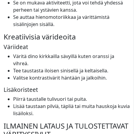
Se on mukava aktiviteetti, jota voi tehdä yhdessä
perheen tai ystävien kanssa.
Se auttaa hienomotoriikkaa ja värittämistä
sisälinjojen sisällä.
Kreatiivisia värideoita
Väriideat
Väritä dino kirkkailla sävyillä kuten oranssi ja
vihreä.
Tee taustasta iloisen sinisellä ja keltaisella.
Valitse kontrastivärit häntään ja jalkoihin.
Lisäkoristeet
Piirrä taustalle tulivuori tai puita.
Lisää taustaan pilviä, täpliä tai muita hauskoja kuvia
lisäiloksi.
ILMAINEN LATAUS JA TULOSTETTAVAT