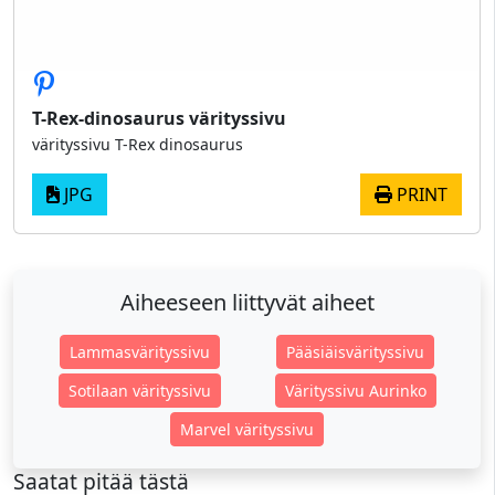
T-Rex-dinosaurus värityssivu
värityssivu T-Rex dinosaurus
JPG
PRINT
Aiheeseen liittyvät aiheet
Lammasvärityssivu
Pääsiäisvärityssivu
Sotilaan värityssivu
Värityssivu Aurinko
Marvel värityssivu
Saatat pitää tästä