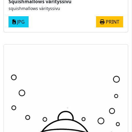
Squishmallows värityssivu
squishmallows värityssivu
JPG
PRINT