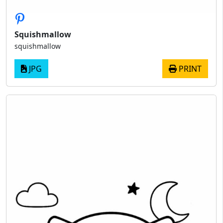
Squishmallow
squishmallow
JPG
PRINT