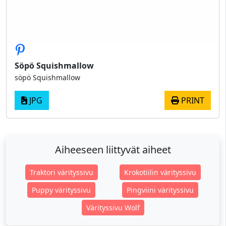
Söpö Squishmallow
söpö Squishmallow
JPG
PRINT
Aiheeseen liittyvät aiheet
Traktori värityssivu
Krokotiilin värityssivu
Puppy värityssivu
Pingviini värityssivu
Värityssivu Wolf