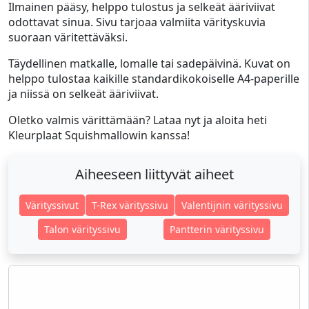
Ilmainen pääsy, helppo tulostus ja selkeät ääriviivat
odottavat sinua. Sivu tarjoaa valmiita värityskuvia
suoraan väritettäväksi.
Täydellinen matkalle, lomalle tai sadepäivinä. Kuvat on
helppo tulostaa kaikille standardikokoiselle A4-paperille
ja niissä on selkeät ääriviivat.
Oletko valmis värittämään? Lataa nyt ja aloita heti
Kleurplaat Squishmallowin kanssa!
Aiheeseen liittyvät aiheet
Värityssivut
T-Rex värityssivu
Valentijnin värityssivu
Talon värityssivu
Pantterin värityssivu