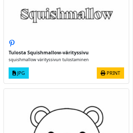
Tulosta Squishmallow-värityssivu
squishmallow värityssivun tulostaminen
JPG
PRINT