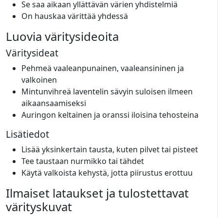
Se saa aikaan yllättävän värien yhdistelmiä
On hauskaa värittää yhdessä
Luovia väritysideoita
Väritysideat
Pehmeä vaaleanpunainen, vaaleansininen ja
valkoinen
Mintunvihreä laventelin sävyin suloisen ilmeen
aikaansaamiseksi
Auringon keltainen ja oranssi iloisina tehosteina
Lisätiedot
Lisää yksinkertain tausta, kuten pilvet tai pisteet
Tee taustaan nurmikko tai tähdet
Käytä valkoista kehystä, jotta piirustus erottuu
Ilmaiset lataukset ja tulostettavat
värityskuvat