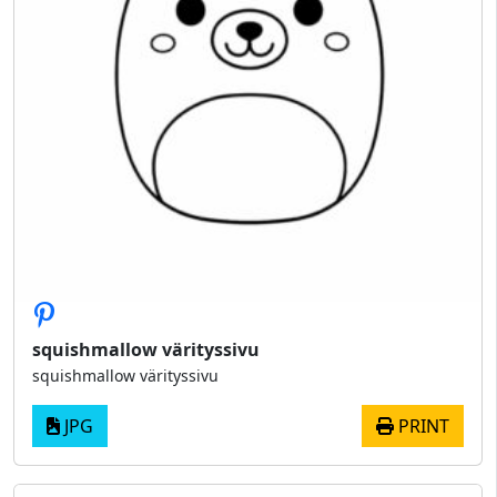
squishmallow värityssivu
squishmallow värityssivu
JPG
PRINT