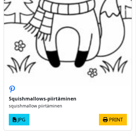
Squishmallows-piirtäminen
squishmallow piirtäminen
JPG
PRINT