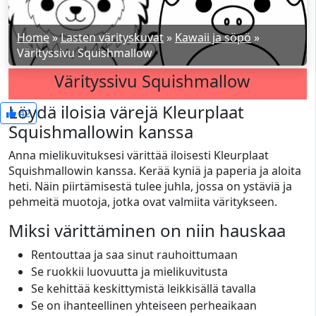
Home
»
Lasten värityskuvat
»
Kawaii ja söpö
»
Värityssivu Squishmallow
Värityssivu Squishmallow
Löydä iloisia värejä Kleurplaat
42
Squishmallowin kanssa
Anna mielikuvituksesi värittää iloisesti Kleurplaat
Squishmallowin kanssa. Kerää kyniä ja paperia ja aloita
heti. Näin piirtämisestä tulee juhla, jossa on ystäviä ja
pehmeitä muotoja, jotka ovat valmiita väritykseen.
Miksi värittäminen on niin hauskaa
Rentouttaa ja saa sinut rauhoittumaan
Se ruokkii luovuutta ja mielikuvitusta
Se kehittää keskittymistä leikkisällä tavalla
Se on ihanteellinen yhteiseen perheaikaan