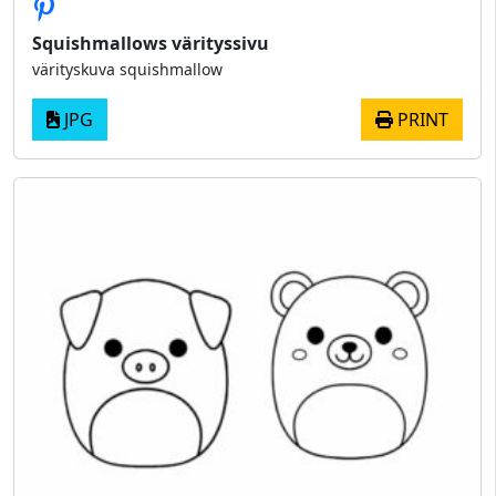
Squishmallows värityssivu
värityskuva squishmallow
JPG
PRINT