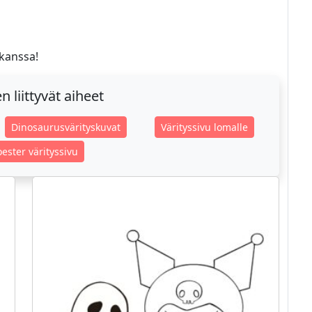
 kanssa!
 liittyvät aiheet
Dinosaurusvärityskuvat
Värityssivu lomalle
ester värityssivu