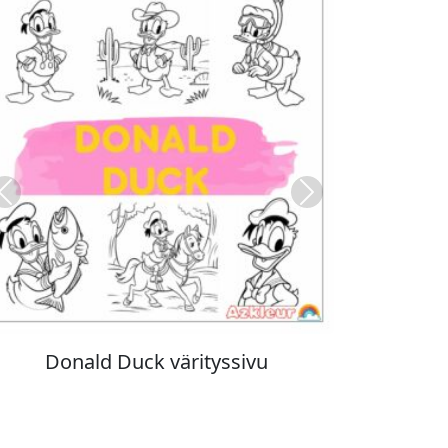
Previous
Next
Stitch värityskuva