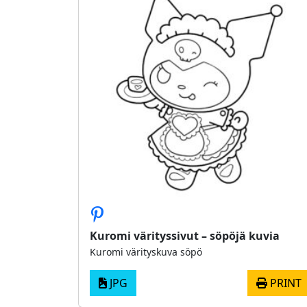
Kuromi värityssivut – söpöjä kuvia
Kuromi värityskuva söpö
JPG
PRINT