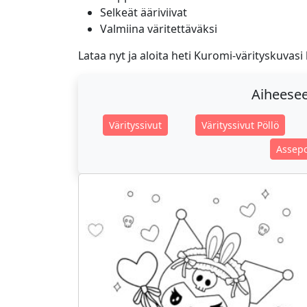
Selkeät ääriviivat
Valmiina väritettäväksi
Lataa nyt ja aloita heti Kuromi-värityskuvasi
Aiheeseen
Värityssivut
Värityssivut Pöllö
Assepo