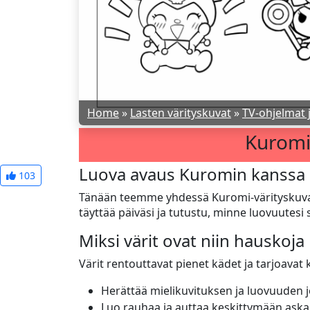
Home
»
Lasten värityskuvat
»
TV-ohjelmat 
Kuromi 
Luova avaus Kuromin kanssa
103
Tänään teemme yhdessä Kuromi-värityskuvan, 
täyttää päiväsi ja tutustu, minne luovuutesi 
Miksi värit ovat niin hauskoja
Värit rentouttavat pienet kädet ja tarjoavat k
Herättää mielikuvituksen ja luovuuden 
Luo rauhaa ja auttaa keskittymään askar