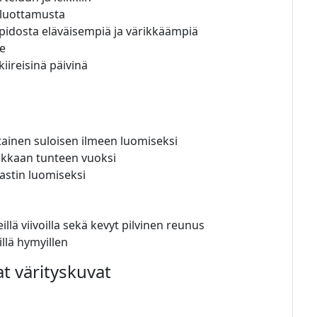
eluottamusta
pidosta eläväisempiä ja värikkäämpiä
le
iireisinä päivinä
tainen suloisen ilmeen luomiseksi
aikkaan tunteen vuoksi
rastin luomiseksi
illä viivoilla sekä kevyt pilvinen reunus
llä hymyillen
at värityskuvat