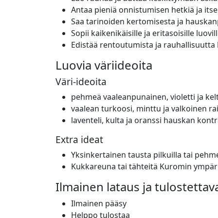
Antaa pieniä onnistumisen hetkiä ja its
Saa tarinoiden kertomisesta ja hauskan
Sopii kaikenikäisille ja eritasoisille luovil
Edistää rentoutumista ja rauhallisuutta k
Luovia väriideoita
Väri-ideoita
pehmeä vaaleanpunainen, violetti ja kel
vaalean turkoosi, minttu ja valkoinen r
laventeli, kulta ja oranssi hauskan kont
Extra ideat
Yksinkertainen tausta pilkuilla tai pehme
Kukkareuna tai tähteitä Kuromin ympäri
Ilmainen lataus ja tulostettav
Ilmainen pääsy
Helppo tulostaa