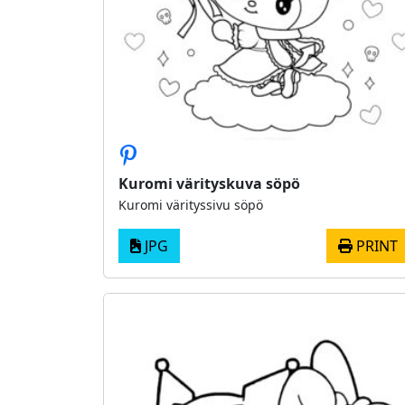
Kuromi värityskuva söpö
Kuromi värityssivu söpö
JPG
PRINT