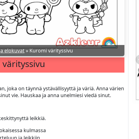
ja elokuvat
»
Kuromi värityssivu
värityssivu
joka on täynnä ystävällisyyttä ja väriä. Anna värien
sinut vie. Hauskaa ja anna unelmiesi viedä sinut.
eskittynyttä leikkiä.
jokaisessa kulmassa
teluun ja leikkiin