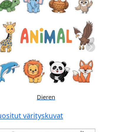
Previous
Next
Disney
uositut värityskuvat