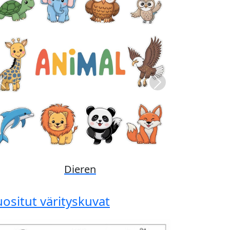
Previous
Next
Disney
uositut värityskuvat