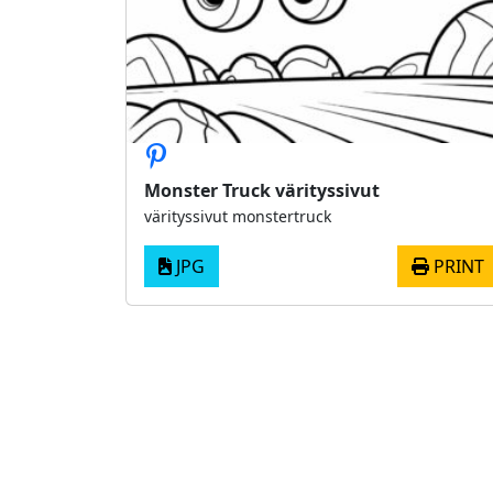
Monster Truck värityssivut
värityssivut monstertruck
JPG
PRINT