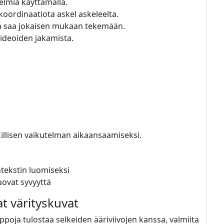
telmiä käyttämällä.
oordinaatiota askel askeleelta.
ja saa jokaisen mukaan tekemään.
 ideoiden jakamista.
eikillisen vaikutelman aikaansaamiseksi.
ntekstin luomiseksi
uovat syvyyttä
at värityskuvat
lppoja tulostaa selkeiden ääriviivojen kanssa, valmiita