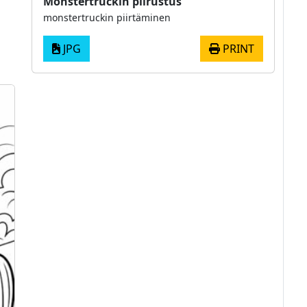
Monstertruckin piirustus
monstertruckin piirtäminen
JPG
PRINT