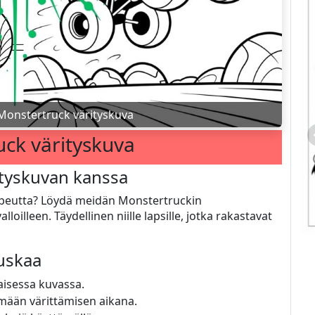
Monstertruck värityskuva
ck värityskuva
ityskuvan kanssa
nopeutta? Löydä meidän Monstertruckin
illeen. Täydellinen niille lapsille, jotka rakastavat
auskaa
aisessa kuvassa.
ymään värittämisen aikana.