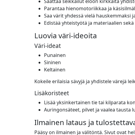
Saattaa seikkailut eloon kirkkaita yhdis
Parantaa hienomotoriikkaa ja käsisilmäk
Saa värit yhdessä vielä hauskemmaksi 
Edistää yhteistyötä ja materiaalien sekä
Luovia väri-ideoita
Väri-ideat
Punainen
Sininen
Keltainen
Kokeile erilaisia sävyjä ja yhdistele värejä l
Lisäkoristeet
Lisää yksinkertainen tie tai kilparata ko
Auringonsäteet, pilvet ja vaalea tausta l
Ilmainen lataus ja tulostettav
Pääsy on ilmainen ja välitöntä. Sivut ovat he