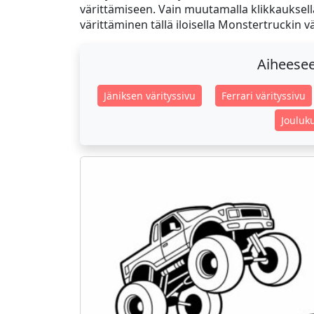
värittämiseen. Vain muutamalla klikkauksella v
värittäminen tällä iloisella Monstertruckin vä
Aiheeseen
Jäniksen värityssivu
Ferrari värityssivu
Jouluk