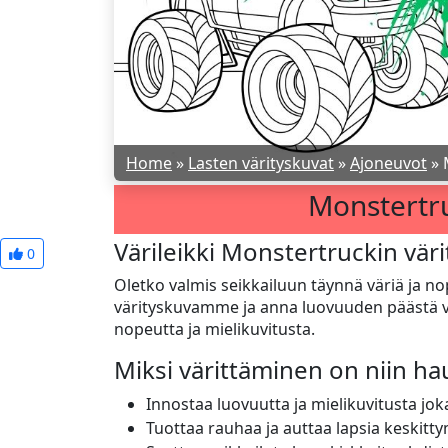
Home
»
Lasten värityskuvat
»
Ajoneuvot
»
Monstertru
Värileikki Monstertruckin vär
0
Oletko valmis seikkailuun täynnä väriä ja 
värityskuvamme ja anna luovuuden päästä vallo
nopeutta ja mielikuvitusta.
Miksi värittäminen on niin h
Innostaa luovuutta ja mielikuvitusta jok
Tuottaa rauhaa ja auttaa lapsia keskitt