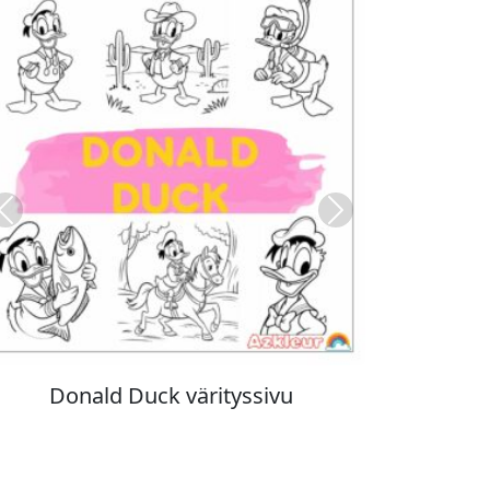
Previous
Next
Stitch värityskuva