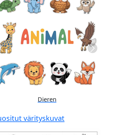
Previous
Next
Disney
uositut värityskuvat