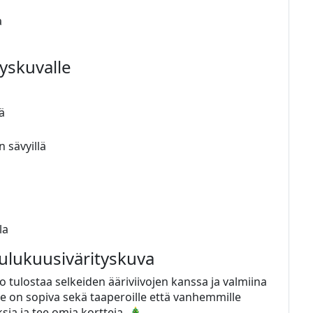
a
tyskuvalle
ä
 sävyillä
la
oulukuusivärityskuva
o tulostaa selkeiden ääriviivojen kanssa ja valmiina
! Se on sopiva sekä taaperoille että vanhemmille
ksia ja tee omia kortteja. 🎄