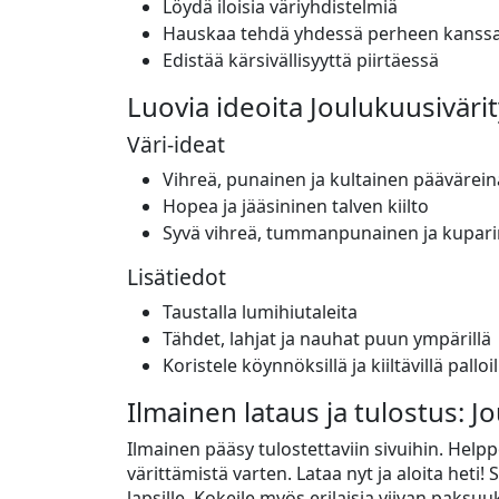
Löydä iloisia väriyhdistelmiä
Hauskaa tehdä yhdessä perheen kanss
Edistää kärsivällisyyttä piirtäessä
Luovia ideoita Joulukuusiväri
Väri-ideat
Vihreä, punainen ja kultainen päävärein
Hopea ja jääsininen talven kiilto
Syvä vihreä, tummanpunainen ja kuparin
Lisätiedot
Taustalla lumihiutaleita
Tähdet, lahjat ja nauhat puun ympärillä
Koristele köynnöksillä ja kiiltävillä palloil
Ilmainen lataus ja tulostus: J
Ilmainen pääsy tulostettaviin sivuihin. Helpp
värittämistä varten. Lataa nyt ja aloita heti
lapsille. Kokeile myös erilaisia viivan paksuu