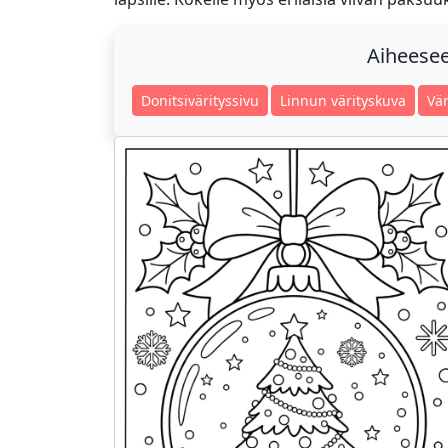
Aiheeseen
Donitsivärityssivu
Linnun värityskuva
Vär