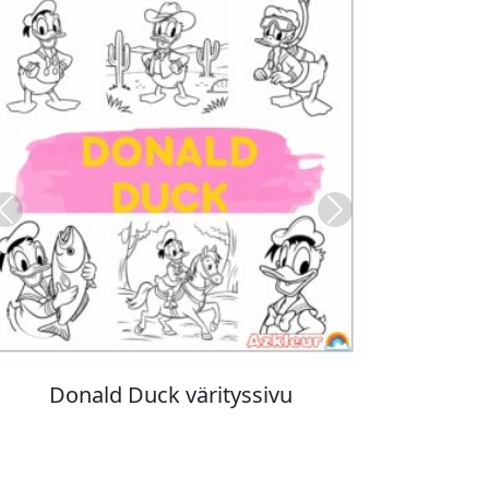
Previous
Next
Stitch värityskuva