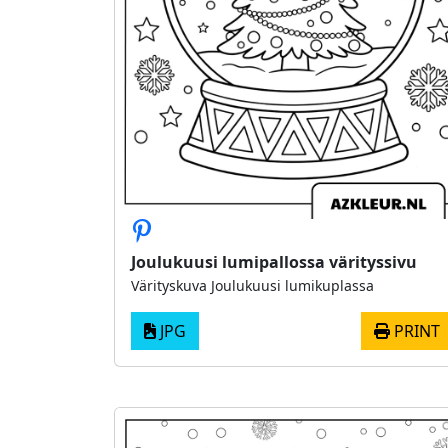
Joulukuusi lumipallossa värityssivu
Värityskuva Joulukuusi lumikuplassa
JPG
PRINT