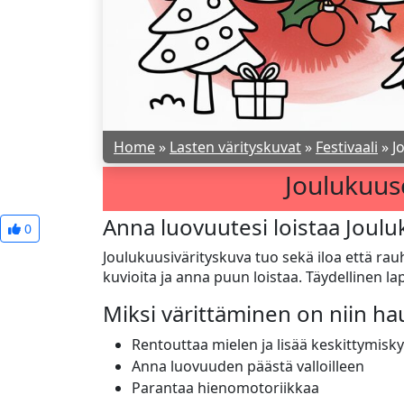
Home
»
Lasten värityskuvat
»
Festivaali
»
J
Joulukuus
Anna luovuutesi loistaa Joulu
0
Joulukuusivärityskuva tuo sekä iloa että rauh
kuvioita ja anna puun loistaa. Täydellinen lap
Miksi värittäminen on niin h
Rentouttaa mielen ja lisää keskittymisk
Anna luovuuden päästä valloilleen
Parantaa hienomotoriikkaa