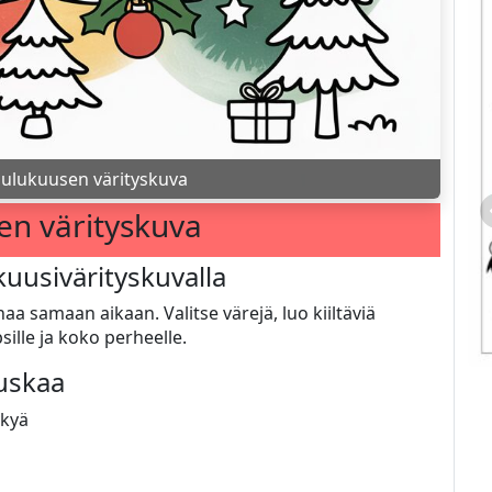
oulukuusen värityskuva
en värityskuva
kuusivärityskuvalla
aa samaan aikaan. Valitse värejä, luo kiiltäviä
sille ja koko perheelle.
auskaa
ykyä