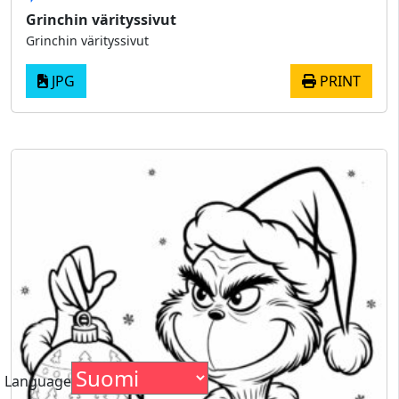
Grinchin värityssivut
Grinchin värityssivut
JPG
PRINT
Language