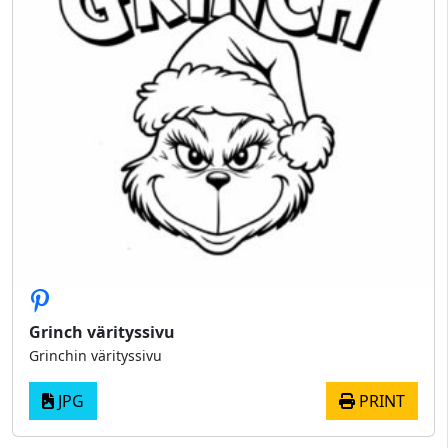
Grinch värityssivu
Grinchin värityssivu
JPG
PRINT