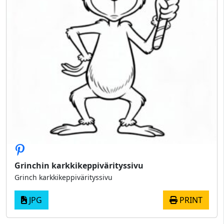
Grinchin karkkikeppivärityssivu
Grinch karkkikeppivärityssivu
JPG
PRINT