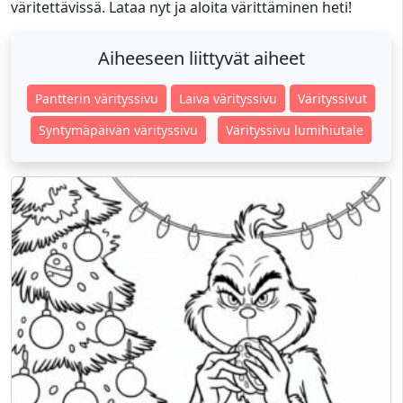
väritettävissä. Lataa nyt ja aloita värittäminen heti!
Aiheeseen liittyvät aiheet
Pantterin värityssivu
Laiva värityssivu
Värityssivut
Syntymäpäivän värityssivu
Värityssivu lumihiutale