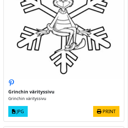
Grinchin värityssivu
Grinchin värityssivu
JPG
PRINT