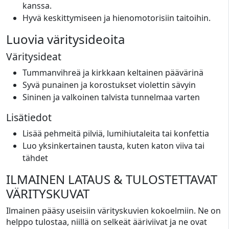
kanssa.
Hyvä keskittymiseen ja hienomotorisiin taitoihin.
Luovia väritysideoita
Väritysideat
Tummanvihreä ja kirkkaan keltainen päävärinä
Syvä punainen ja korostukset violettin sävyin
Sininen ja valkoinen talvista tunnelmaa varten
Lisätiedot
Lisää pehmeitä pilviä, lumihiutaleita tai konfettia
Luo yksinkertainen tausta, kuten katon viiva tai
tähdet
ILMAINEN LATAUS & TULOSTETTAVAT
VÄRITYSKUVAT
Ilmainen pääsy useisiin värityskuvien kokoelmiin. Ne on
helppo tulostaa, niillä on selkeät ääriviivat ja ne ovat