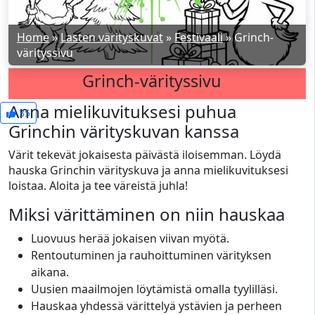
Home
»
Lasten värityskuvat
»
Festivaali
»
Grinch-
värityssivu
Grinch-värityssivu
Anna mielikuvituksesi puhua
35
Grinchin värityskuvan kanssa
Värit tekevät jokaisesta päivästä iloisemman. Löydä
hauska Grinchin värityskuva ja anna mielikuvituksesi
loistaa. Aloita ja tee väreistä juhla!
Miksi värittäminen on niin hauskaa
Luovuus herää jokaisen viivan myötä.
Rentoutuminen ja rauhoittuminen värityksen
aikana.
Uusien maailmojen löytämistä omalla tyylilläsi.
Hauskaa yhdessä värittelyä ystävien ja perheen