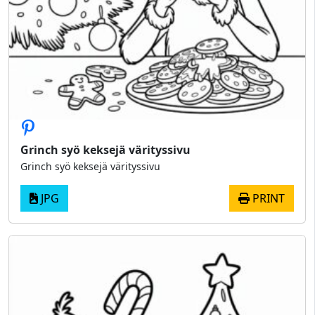
Grinch syö keksejä värityssivu
Grinch syö keksejä värityssivu
JPG
PRINT