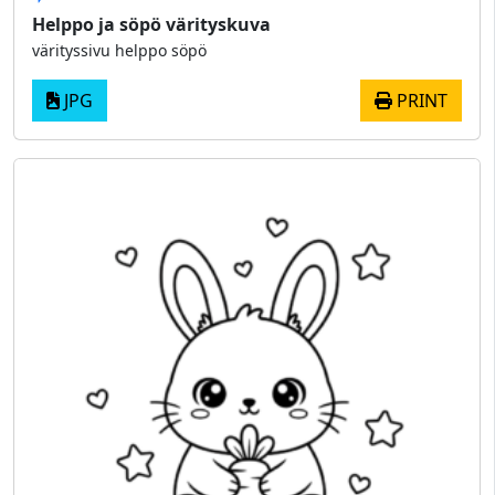
Helppo ja söpö värityskuva
värityssivu helppo söpö
JPG
PRINT