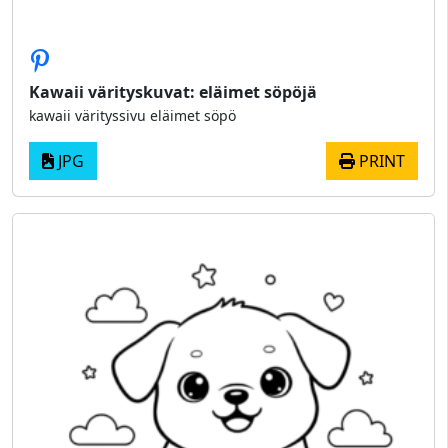
Kawaii värityskuvat: eläimet söpöjä
kawaii värityssivu eläimet söpö
JPG
PRINT