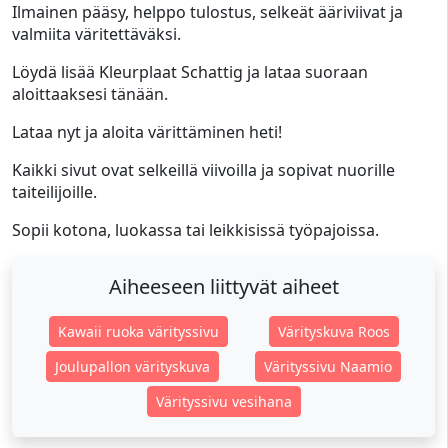
Ilmainen pääsy, helppo tulostus, selkeät ääriviivat ja
valmiita väritettäväksi.
Löydä lisää Kleurplaat Schattig ja lataa suoraan
aloittaaksesi tänään.
Lataa nyt ja aloita värittäminen heti!
Kaikki sivut ovat selkeillä viivoilla ja sopivat nuorille
taiteilijoille.
Sopii kotona, luokassa tai leikkisissä työpajoissa.
Aiheeseen liittyvät aiheet
Kawaii ruoka värityssivu
Värityskuva Roos
Joulupallon värityskuva
Värityssivu Naamio
Värityssivu vesihana