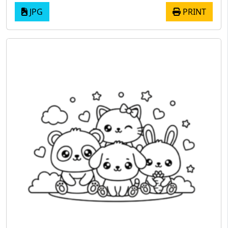
JPG
PRINT