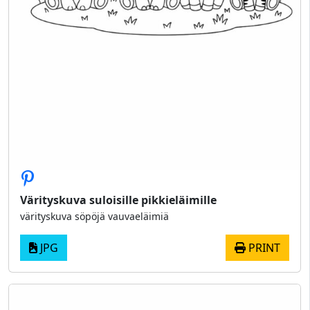
Värityskuva suloisille pikkieläimille
värityskuva söpöjä vauvaeläimiä
JPG
PRINT