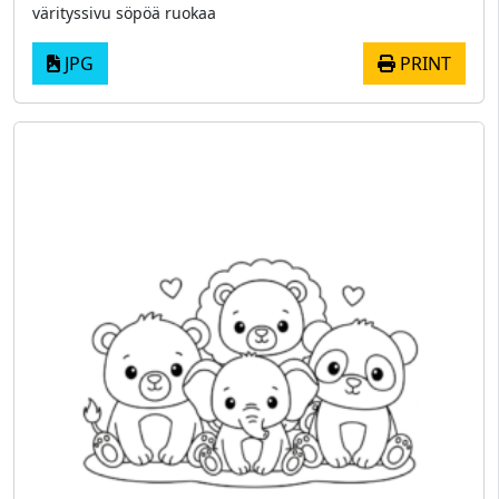
värityssivu söpöä ruokaa
JPG
PRINT