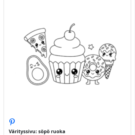
Värityssivu: söpö ruoka