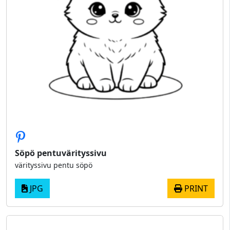
Söpö pentuvärityssivu
värityssivu pentu söpö
JPG
PRINT