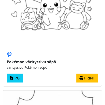
Pokémon värityssivu söpö
värityssivu Pokémon söpö
JPG
PRINT