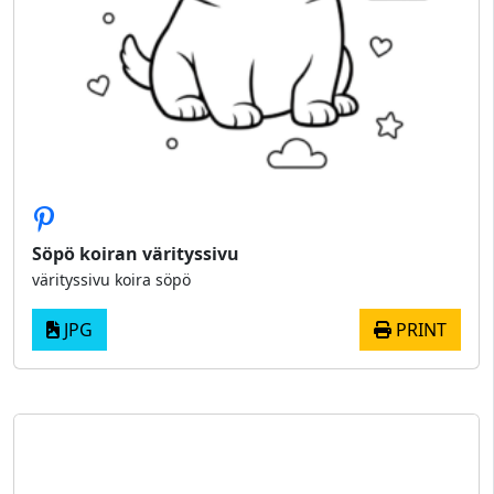
Söpö koiran värityssivu
värityssivu koira söpö
JPG
PRINT