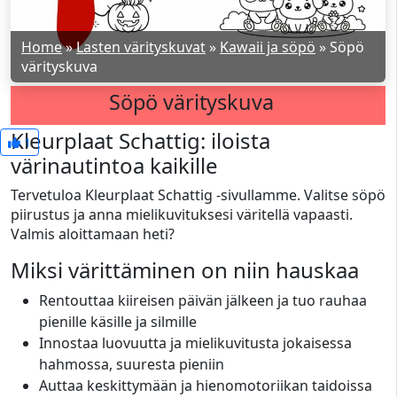
Home
»
Lasten värityskuvat
»
Kawaii ja söpö
»
Söpö
värityskuva
Söpö värityskuva
Kleurplaat Schattig: iloista
1
värinautintoa kaikille
Tervetuloa Kleurplaat Schattig -sivullamme. Valitse söpö
piirustus ja anna mielikuvituksesi väritellä vapaasti.
Valmis aloittamaan heti?
Miksi värittäminen on niin hauskaa
Rentouttaa kiireisen päivän jälkeen ja tuo rauhaa
pienille käsille ja silmille
Innostaa luovuutta ja mielikuvitusta jokaisessa
hahmossa, suuresta pieniin
Auttaa keskittymään ja hienomotoriikan taidoissa