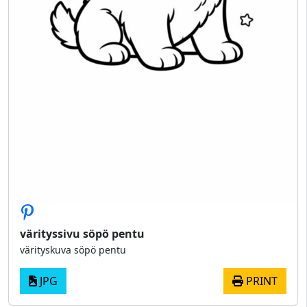
värityssivu söpö pentu
värityskuva söpö pentu
JPG
PRINT