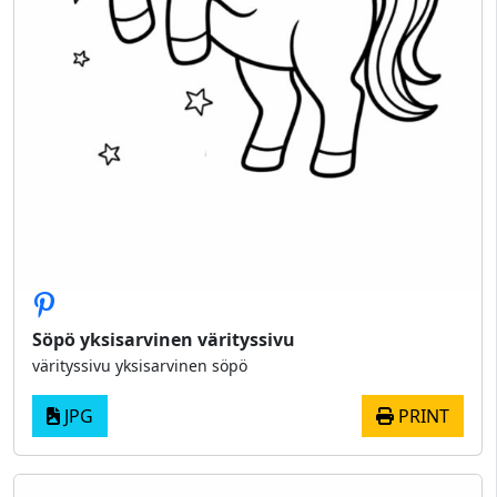
Söpö yksisarvinen värityssivu
värityssivu yksisarvinen söpö
JPG
PRINT