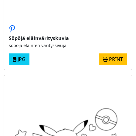
Söpöjä eläinvärityskuvia
söpöjä eläinten värityssivuja
JPG
PRINT