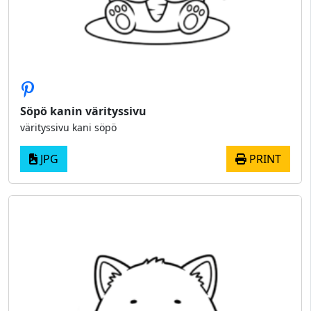
Söpö kanin värityssivu
värityssivu kani söpö
JPG
PRINT