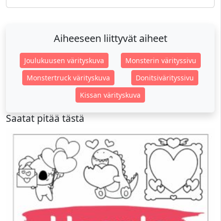
Aiheeseen liittyvät aiheet
Joulukuusen värityskuva
Monsterin värityssivu
Monstertruck värityskuva
Donitsivärityssivu
Kissan värityskuva
Saatat pitää tästä