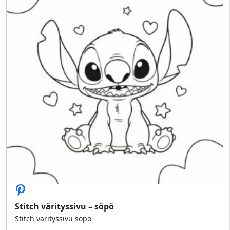
Stitch värityssivu – söpö
Stitch värityssivu söpö