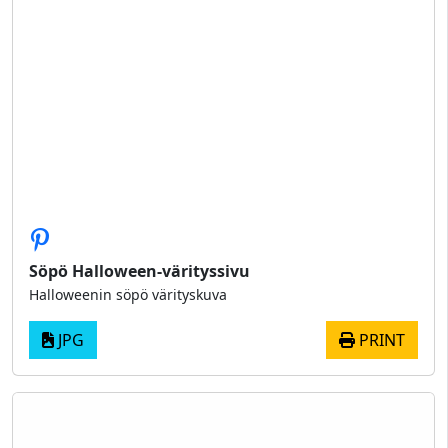
Söpö Halloween-värityssivu
Halloweenin söpö värityskuva
JPG
PRINT